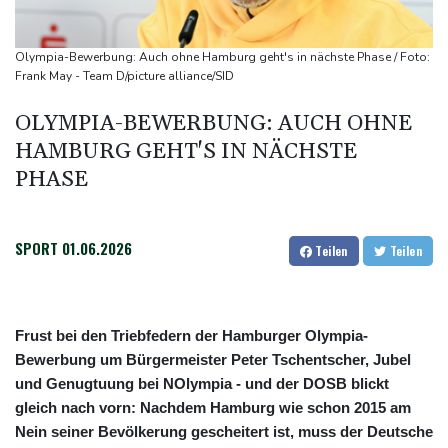
Becker: Wer mehr will als Klassenerhalt hat "Fehler im Kopf"
Sohn: Krebs von Ex-Präsident Joe Biden hat sich ausgebreitet
Olympia-Bewerbung: Auch ohne Hamburg geht's in nächste Phase / Foto:
und Metastasen gebildet
Frank May - Team D/picture alliance/SID
Bilger: Boni von Bahn-Managern werden an Einhaltung der
OLYMPIA-BEWERBUNG: AUCH OHNE
Vorgaben des Bundes geknüpft
HAMBURG GEHT'S IN NÄCHSTE
FIFA stärkt Infantino - und holt zum Rundumschlag aus
PHASE
SPORT
01.06.2026
Teilen
Teilen
Frust bei den Triebfedern der Hamburger Olympia-
Bewerbung um Bürgermeister Peter Tschentscher, Jubel
und Genugtuung bei NOlympia - und der DOSB blickt
gleich nach vorn: Nachdem Hamburg wie schon 2015 am
Nein seiner Bevölkerung gescheitert ist, muss der Deutsche