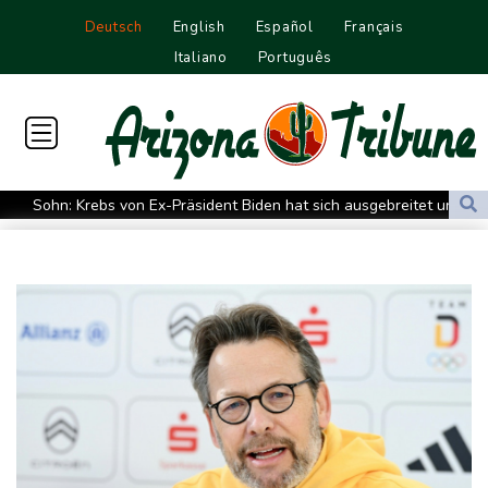
Deutsch
English
Español
Français
Italiano
Português
Sohn: Krebs von Ex-Präsident Biden hat sich ausgebreitet und
Metastasen gebildet
Iran stellt harte Bedingungen für Öffnung der Straße von
Hormus
Trauerflor und Schweigeminute: Inter Miami trauert mit Messi
WTA: Sabalenka scheitert überraschend in Toronto
Zwei Bombenanschläge in Kolumbien an erstem Tag im Amt des
neuen Präsidenten Espriella
Busemann: Kein EM-Titel für Neugebauer wäre "eine
Enttäuschung"