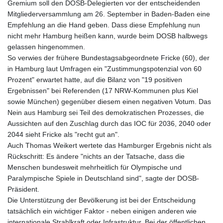
Gremium soll den DOSB-Delegierten vor der entscheidenden
Mitgliederversammlung am 26. September in Baden-Baden eine
Empfehlung an die Hand geben. Dass diese Empfehlung nun
nicht mehr Hamburg heißen kann, wurde beim DOSB halbwegs
gelassen hingenommen.
So verwies der frühere Bundestagsabgeordnete Fricke (60), der
in Hamburg laut Umfragen ein "Zustimmungspotenzial von 60
Prozent" erwartet hatte, auf die Bilanz von "19 positiven
Ergebnissen" bei Referenden (17 NRW-Kommunen plus Kiel
sowie München) gegenüber diesem einen negativen Votum. Das
Nein aus Hamburg sei Teil des demokratischen Prozesses, die
Aussichten auf den Zuschlag durch das IOC für 2036, 2040 oder
2044 sieht Fricke als "recht gut an".
Auch Thomas Weikert wertete das Hamburger Ergebnis nicht als
Rückschritt: Es ändere "nichts an der Tatsache, dass die
Menschen bundesweit mehrheitlich für Olympische und
Paralympische Spiele in Deutschland sind", sagte der DOSB-
Präsident.
Die Unterstützung der Bevölkerung ist bei der Entscheidung
tatsächlich ein wichtiger Faktor - neben einigen anderen wie
internationale Strahlkraft oder Infrastruktur. Bei der öffentlichen