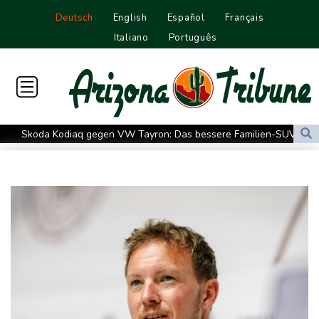
Deutsch
English
Español
Français
Italiano
Português
Skoda Kodiaq gegen VW Tayron: Das bessere Familien-SUV
Leagues Cup: Müller mit Vancouver schon ausgeschieden
Kolumbiens neuer Präsident kündigt "unermüdlichen" Kampf
gegen Drogengewalt an
Südkoreas Verband gibt Massagen-Skandal zu: "Desolate Lage"
Größer als alle bisherigen US-Anlagen: Amazon finanziert für
Rechenzentren riesiges Gaskraftwerk
Nächste Pleite im Leagues Cup für Müller und Vancouver
Nowotny sieht Klopp als mögliche Stütze im Jugendbereich
Bayer-Boss Carro: "Wir wollen Titel gewinnen"