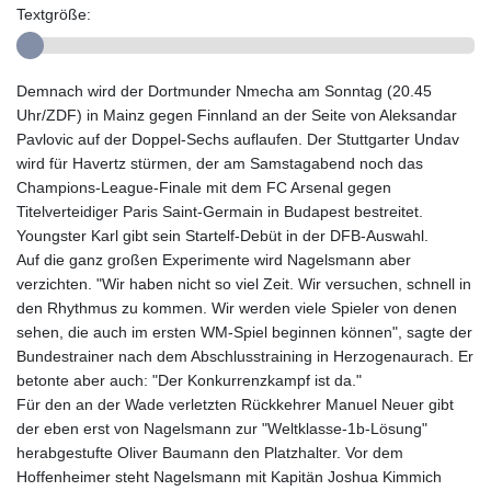
Textgröße:
Demnach wird der Dortmunder Nmecha am Sonntag (20.45
Uhr/ZDF) in Mainz gegen Finnland an der Seite von Aleksandar
Pavlovic auf der Doppel-Sechs auflaufen. Der Stuttgarter Undav
wird für Havertz stürmen, der am Samstagabend noch das
Champions-League-Finale mit dem FC Arsenal gegen
Titelverteidiger Paris Saint-Germain in Budapest bestreitet.
Youngster Karl gibt sein Startelf-Debüt in der DFB-Auswahl.
Auf die ganz großen Experimente wird Nagelsmann aber
verzichten. "Wir haben nicht so viel Zeit. Wir versuchen, schnell in
den Rhythmus zu kommen. Wir werden viele Spieler von denen
sehen, die auch im ersten WM-Spiel beginnen können", sagte der
Bundestrainer nach dem Abschlusstraining in Herzogenaurach. Er
betonte aber auch: "Der Konkurrenzkampf ist da."
Für den an der Wade verletzten Rückkehrer Manuel Neuer gibt
der eben erst von Nagelsmann zur "Weltklasse-1b-Lösung"
herabgestufte Oliver Baumann den Platzhalter. Vor dem
Hoffenheimer steht Nagelsmann mit Kapitän Joshua Kimmich