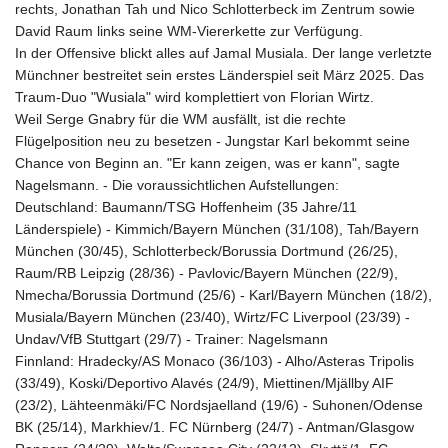
rechts, Jonathan Tah und Nico Schlotterbeck im Zentrum sowie
David Raum links seine WM-Viererkette zur Verfügung.
In der Offensive blickt alles auf Jamal Musiala. Der lange verletzte
Münchner bestreitet sein erstes Länderspiel seit März 2025. Das
Traum-Duo "Wusiala" wird komplettiert von Florian Wirtz.
Weil Serge Gnabry für die WM ausfällt, ist die rechte
Flügelposition neu zu besetzen - Jungstar Karl bekommt seine
Chance von Beginn an. "Er kann zeigen, was er kann", sagte
Nagelsmann. - Die voraussichtlichen Aufstellungen:
Deutschland: Baumann/TSG Hoffenheim (35 Jahre/11
Länderspiele) - Kimmich/Bayern München (31/108), Tah/Bayern
München (30/45), Schlotterbeck/Borussia Dortmund (26/25),
Raum/RB Leipzig (28/36) - Pavlovic/Bayern München (22/9),
Nmecha/Borussia Dortmund (25/6) - Karl/Bayern München (18/2),
Musiala/Bayern München (23/40), Wirtz/FC Liverpool (23/39) -
Undav/VfB Stuttgart (29/7) - Trainer: Nagelsmann
Finnland: Hradecky/AS Monaco (36/103) - Alho/Asteras Tripolis
(33/49), Koski/Deportivo Alavés (24/9), Miettinen/Mjällby AIF
(23/2), Lähteenmäki/FC Nordsjaelland (19/6) - Suhonen/Odense
BK (25/14), Markhiev/1. FC Nürnberg (24/7) - Antman/Glasgow