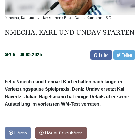
Bericht: EU importiert wieder mehr Flüssiggas aus Russland
Militärverwaltung: Mindestens drei Tote durch russische Angriffe
Nmecha, Karl und Undav starten / Foto: Daniel Karmann - SID
in Region Kiew
NMECHA, KARL UND UNDAV STARTEN
SPORT
30.05.2026
Teilen
Teilen
Felix Nmecha und Lennart Karl erhalten nach längerer
Verletzungspause Spielpraxis, Deniz Undav ersetzt Kai
Havertz: Julian Nagelsmann hat einige Details über seine
Aufstellung im vorletzten WM-Test verraten.
Hören
Hör auf zuzuhören