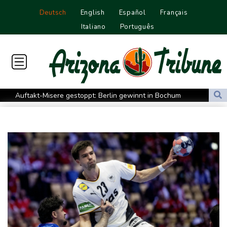
Deutsch
English
Español
Français
Italiano
Português
Auftakt-Misere gestoppt: Berlin gewinnt in Bochum
Trump macht erneut Druck auf Zentralbank-Vorständin Cook
"Medizinische Bedenken": Asllani bleibt bei Hoffenheim
Eurojackpot geknackt: Mehr als 32 Millionen Euro gehen nach
Nordrhein-Westfalen
Menschenrechtsgruppen: Mehr als 140 Tote bei Migrationskrise
in Ceuta
Mindestens zehn Tote bei Angriffen der pro-iranischen Huthis im
Jemen
US-Senat stimmt für verschärfte Sanktionen gegen Russland