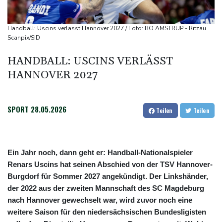
US-Gericht setzt Bau von Trumps Ballsaal aus - Präsident
kündigt Berufung an
Handball: Uscins verlässt Hannover 2027 / Foto: BO AMSTRUP - Ritzau
Direkt-ICE Berlin-Paris bleibt wegen Technikproblemen vorerst
Scanpix/SID
unterbrochen
HANDBALL: USCINS VERLÄSST
Selenskyj erstmals seit Beginn von Ukraine-Krieg nach Serbien
HANNOVER 2027
gereist
SPORT
28.05.2026
Teilen
Teilen
Ein Jahr noch, dann geht er: Handball-Nationalspieler
Renars Uscins hat seinen Abschied von der TSV Hannover-
Burgdorf für Sommer 2027 angekündigt. Der Linkshänder,
der 2022 aus der zweiten Mannschaft des SC Magdeburg
nach Hannover gewechselt war, wird zuvor noch eine
weitere Saison für den niedersächsischen Bundesligisten