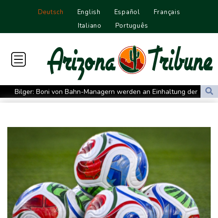
Deutsch
English
Español
Français
Italiano
Português
Bilger: Boni von Bahn-Managern werden an Einhaltung der
Vorgaben des Bundes geknüpft
FIFA stärkt Infantino - und holt zum Rundumschlag aus
Torlos gegen Kaiserslautern: Stotterstart von Wolfsburg
Ätna auf Sizilien ausgebrochen - Flugverkehr in Catania
zeitweise eingeschränkt
Doppelpack Freigang: Frankfurt schlägt auch Malmö
Explosion mutmaßlich ukrainischer Drohne in Bulgarien löst
diplomatische Verstimmung aus
Selenskyj warnt vor Folgen russischer Angriffe - Vucic für