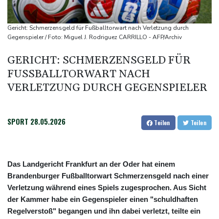
Integrität der Ukraine
Sieg auf der längsten Etappe: Vollering übernimmt
Gericht: Schmerzensgeld für Fußballtorwart nach Verletzung durch
Gesamtführung
Gegenspieler / Foto: Miguel J. Rodriguez CARRILLO - AFP/Archiv
Drohne explodiert an der Grenze zwischen Rumänien und
GERICHT: SCHMERZENSGELD FÜR
Bulgarien nahe Gaspipeline
FUSSBALLTORWART NACH V
Lionel Messi trauert um seinen Vater
ERLETZUNG DURCH GEGENSPIELER
SPORT
28.05.2026
Teilen
Teilen
Das Landgericht Frankfurt an der Oder hat einem
Brandenburger Fußballtorwart Schmerzensgeld nach einer
Verletzung während eines Spiels zugesprochen. Aus Sicht
der Kammer habe ein Gegenspieler einen "schuldhaften
Regelverstoß" begangen und ihn dabei verletzt, teilte ein