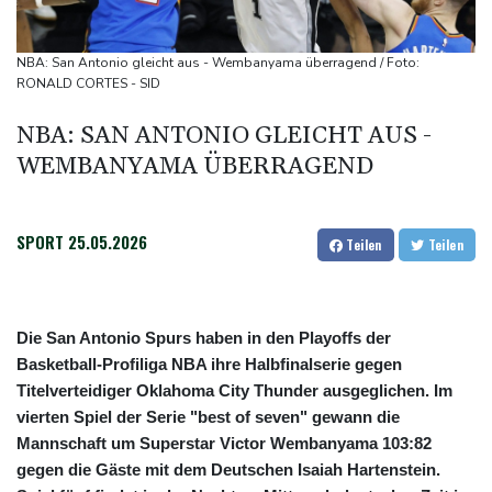
Bislang fast 12.000 Hitzetote in Deutschland - hohe Sterblichkeit
vor allem im Juni
NBA: San Antonio gleicht aus - Wembanyama überragend / Foto:
Arbeiter stribt in Niedersachsen durch umkippenden Bagger
RONALD CORTES - SID
Studie: Klimawandel verdoppelt Wahrscheinlichkeit für
NBA: SAN ANTONIO GLEICHT AUS -
Waldbrände in Kanada
WEMBANYAMA ÜBERRAGEND
Niedersachsen: Splittergranate aus Zweitem Weltkrieg in
Einfamilienhaus entdeckt
SPORT
25.05.2026
Teilen
Teilen
Die San Antonio Spurs haben in den Playoffs der
Basketball-Profiliga NBA ihre Halbfinalserie gegen
Titelverteidiger Oklahoma City Thunder ausgeglichen. Im
vierten Spiel der Serie "best of seven" gewann die
Mannschaft um Superstar Victor Wembanyama 103:82
gegen die Gäste mit dem Deutschen Isaiah Hartenstein.