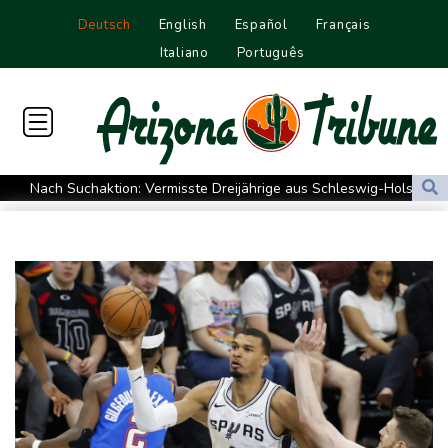
Deutsch
English
Español
Français
Italiano
Português
Nach Suchaktion: Vermisste Dreijährige aus Schleswig-Holstein
tot aufgefunden
Auto kommt von Autobahn ab und stürzt auf Gleise: Drei Tote in
Bayern
Iran-Krieg: Trump weist Berichte über Munitionsknappheit zurück
DLRG: In diesem Jahr bereits mindestens 261 Badetote in
Deutschland
Arbeiter stirbt in Niedersachsen durch umkippenden Bagger
Mehr Geld für Bundeswehr und Infrastruktur: Industrie erhält
mehr Aufträge