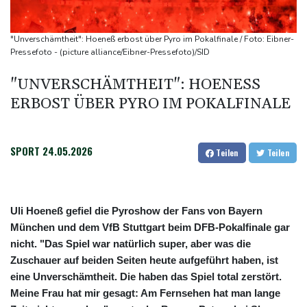
Frankreichs Außenminister Barrot kündigt Reaktion auf russische
Wahlkampf-Einmischung an
"Unverschämtheit": Hoeneß erbost über Pyro im Pokalfinale / Foto: Eibner-
Ein Viertel der Reisenden in Deutschland lässt sich Ziele von der
Pressefoto - (picture alliance/Eibner-Pressefoto)/SID
KI vorschlagen
"UNVERSCHÄMTHEIT": HOENESS E
Norwegens Fußball-Verband fordert Infantinos Rücktritt
RBOST ÜBER PYRO IM POKALFINALE
Verurteilte Linksextremistin: Bundesgerichtshof bestätigt
Beugehaft für Lina E.
Verweigerter Dopingtest: NADA will Vierjahressperre für Ansah
SPORT
24.05.2026
Teilen
Teilen
Uli Hoeneß gefiel die Pyroshow der Fans von Bayern
München und dem VfB Stuttgart beim DFB-Pokalfinale gar
nicht. "Das Spiel war natürlich super, aber was die
Zuschauer auf beiden Seiten heute aufgeführt haben, ist
eine Unverschämtheit. Die haben das Spiel total zerstört.
Meine Frau hat mir gesagt: Am Fernsehen hat man lange