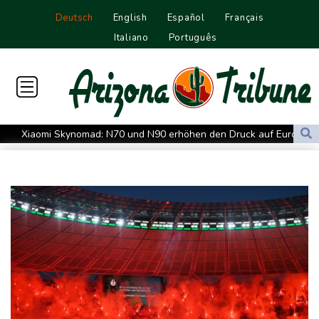
Deutsch
English
Español
Français
Italiano
Português
Xiaomi Skynomad: N70 und N90 erhöhen den Druck auf Europas
SUV-Markt
Sicherheitskreise vermuten russische Kampagne hinter
Falschvideo zu Merz-Rücktritt
Papst Leo XIV. will bei Frankreich-Besuch Missbrauchsopfer
treffen
Nationaler Sicherheitsrat mit Merz tagt zu Drohnenvorfall in
Leipzig
Kabel der Deutschen Bahn beschädigt: Kölner Staatsschutz
ermittelt wegen Sabotage