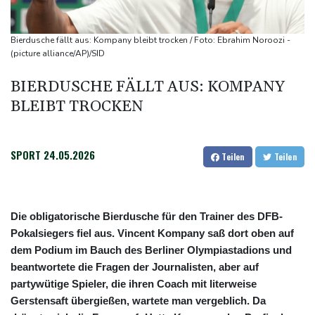
Deutschlands Exporte im Juni leicht gestiegen
Ungenügender Schutz von Kindern: Meta muss in den USA 567
Bierdusche fällt aus: Kompany bleibt trocken / Foto: Ebrahim Noroozi -
Millionen Dollar zahlen
(picture alliance/AP)/SID
Argentinien: Polizei geht mit Tränengas und Gummigeschossen
BIERDUSCHE FÄLLT AUS: KOMPANY
gegen Proteste vor
BLEIBT TROCKEN
WNBA: Toronto bleibt trotz starker Sabally in der Krise
SPORT
24.05.2026
Teilen
Teilen
Die obligatorische Bierdusche für den Trainer des DFB-
Pokalsiegers fiel aus. Vincent Kompany saß dort oben auf
dem Podium im Bauch des Berliner Olympiastadions und
beantwortete die Fragen der Journalisten, aber auf
partywütige Spieler, die ihren Coach mit literweise
Gerstensaft übergießen, wartete man vergeblich. Da