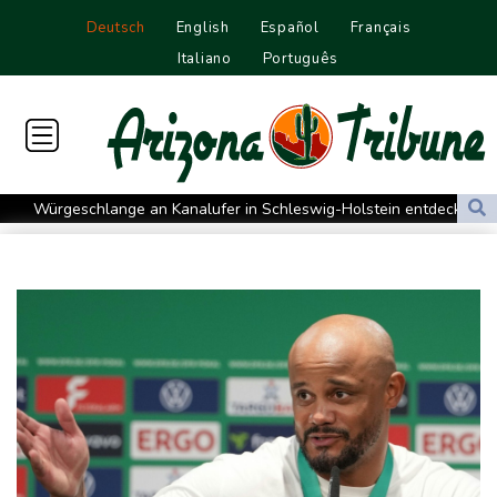
Deutsch
English
Español
Français
Italiano
Português
Würgeschlange an Kanalufer in Schleswig-Holstein entdeckt
Unter Traktor eingeklemmt: Zwölfjähriger stirbt in Nordrhein-
Westfalen
Sri Lanka setzt nach Unruhen in Gefängnis Soldaten ein
Zuwächse in der Autobranche: Industrieproduktion legt im Juni
leicht zu
76-jähriger Landwirt in Nordrhein-Westfalen von Traktor
überrollt und getötet
Nach Tod von 37-Jähriger in Hessen: Tatverdächtiger wieder auf
freiem Fuß