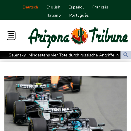
Deutsch
English
Español
Français
Italiano
Português
Selenskyj: Mindestens vier Tote durch russische Angriffe in
Region Kiew
Mercedes GLA neu gegen alt: Der große Sprung ins
Elektrozeitalter
Skoda Kodiaq gegen VW Tayron: Das bessere Familien-SUV
Leagues Cup: Müller mit Vancouver schon ausgeschieden
Kolumbiens neuer Präsident kündigt "unermüdlichen" Kampf
gegen Drogengewalt an
Südkoreas Verband gibt Massagen-Skandal zu: "Desolate Lage"
Größer als alle bisherigen US-Anlagen: Amazon finanziert für