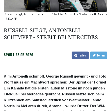
Rechenzentren riesiges Gaskraftwerk
Nächste Pleite im Leagues Cup für Müller und Vancouver
Russell siegt, Antonelli schimpft - Streit bei Mercedes / Foto: Geoff Robins
Nowotny sieht Klopp als mögliche Stütze im Jugendbereich
- SID/AFP
Bayer-Boss Carro: "Wir wollen Titel gewinnen"
RUSSELL SIEGT, ANTONELLI
SCHIMPFT - STREIT BEI MERCEDES
SPORT
23.05.2026
Teilen
Teilen
Kimi Antonelli schimpft, George Russell gewinnt - und Toto
Wolff muss ein Machtwort sprechen: Der Sprint der Formel
1 in Kanada hat die ersten lauten Misstöne im noch jungen
Titelduell bei Mercedes gebracht. Russell setzte sich beim
Kurzrennen am Samstag letztlich vor Weltmeister Lando
Norris im McLaren durch, Antonelli wurde Dritter. Der WM-