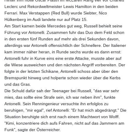
Hinter ihm holte Oscar Piastri im McLaren Rang vier vor Charles
Leclerc und Rekordweltmeister Lewis Hamilton in den beiden
Ferrari. Max Verstappen (Red Bull) wurde Siebter, Nico
Hülkenberg im Audi landete nur auf Platz 15.
Am Start kamen beide Mercedes gut weg, Russell behielt seine
Führung vor Antonelli. Zusammen fuhr das Duo dem Feld schon
in den ersten fünf Runden auf mehr als drei Sekunden davon,
allerdings war Antonelli offensichtlich der Schnellere. Der Italiener
kam immer näher heran, in Runde sechs wurde es dann ernst:
Antonelli fuhr in Kurve eins eine erste Attacke, musste aber auf
die Wiese ausweichen und den nächsten Angriff vorbereiten. Der
folgte in der letzten Schikane, Antonelli schoss aber über den
Bremspunkt hinweg und holperte schon wieder über die Kerbs
und das Gras.
Die Schuld dafür sah der Teenager bei Russell, "das war sehr
mies, das sollte eine Strafe sein, ich war neben ihm", funkte
Antonelli. Sein Renningenieur versuchte ihn erfolglos zu
beruhigen, "mir egal", rief Antonelli: "Er hat mich abgedrängt." Die
Situation beruhigte sich erst nach einem Machtwort von Wolff.
"Kimi, konzentriere dich aufs Fahren, nicht auf das Jammern am
Funk", sagte der Österreicher.