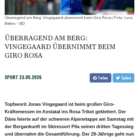
Iran stellt harte Bedingungen für Öffnung der Straße von
Hormus
Überragend am Berg: Vingegaard übernimmt beim Giro Rosa / Foto: Luca
Trauerflor und Schweigeminute: Inter Miami trauert mit Messi
Bettini - SID
WTA: Sabalenka scheitert überraschend in Toronto
ÜBERRAGEND AM BERG:
Zwei Bombenanschläge in Kolumbien an erstem Tag im Amt des
VINGEGAARD ÜBERNIMMT BEIM
neuen Präsidenten Espriella
GIRO ROSA
SPORT
23.05.2026
Teilen
Teilen
Topfavorit Jonas Vingegaard ist beim großen Giro-
Kräftemessen im Aostatal ins Rosa Trikot geklettert. Der
Däne feierte auf der schweren Alpenetappe am Samstag mit
der Bergankunft im Skiressort Pila seinen dritten Tagessieg
und übernahm die Gesamtführung. Der 29-Jährige geht nun