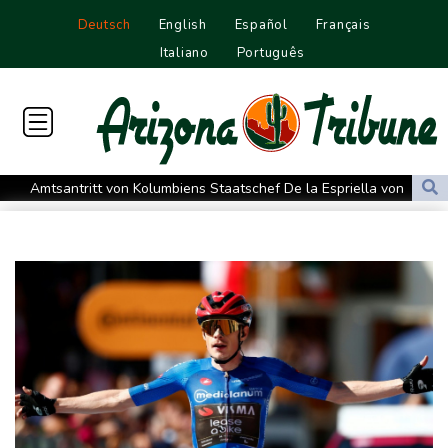
Deutsch
English
Español
Français
Italiano
Português
Amtsantritt von Kolumbiens Staatschef De la Espriella von
Gewalt überschattet
Basketball-WM: Geiselsöder macht gesamte Vorbereitung mit
Taifun "Dolphin": Flugausfälle, Evakuierung und höchste
Warnstufe in China
Lionel Messi trauert um Vater und langjährigen Manager Jorge
DAK-Analyse: ADHS-Neudiagnosen bei Kindern deutlich
gestiegen
Sohn: Krebs von Ex-Präsident Biden hat sich ausgebreitet und
Metastasen gebildet