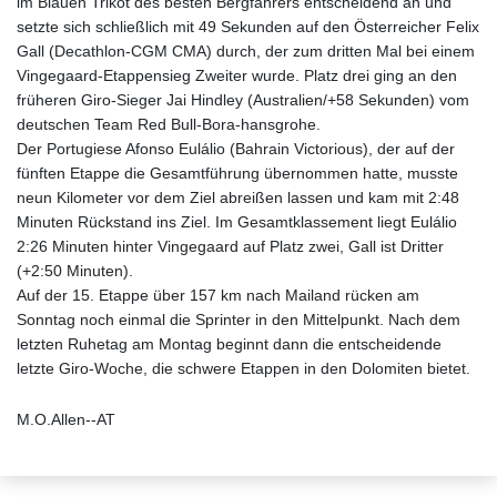
im Blauen Trikot des besten Bergfahrers entscheidend an und
setzte sich schließlich mit 49 Sekunden auf den Österreicher Felix
Gall (Decathlon-CGM CMA) durch, der zum dritten Mal bei einem
Vingegaard-Etappensieg Zweiter wurde. Platz drei ging an den
früheren Giro-Sieger Jai Hindley (Australien/+58 Sekunden) vom
deutschen Team Red Bull-Bora-hansgrohe.
Der Portugiese Afonso Eulálio (Bahrain Victorious), der auf der
fünften Etappe die Gesamtführung übernommen hatte, musste
neun Kilometer vor dem Ziel abreißen lassen und kam mit 2:48
Minuten Rückstand ins Ziel. Im Gesamtklassement liegt Eulálio
2:26 Minuten hinter Vingegaard auf Platz zwei, Gall ist Dritter
(+2:50 Minuten).
Auf der 15. Etappe über 157 km nach Mailand rücken am
Sonntag noch einmal die Sprinter in den Mittelpunkt. Nach dem
letzten Ruhetag am Montag beginnt dann die entscheidende
letzte Giro-Woche, die schwere Etappen in den Dolomiten bietet.
M.O.Allen--AT