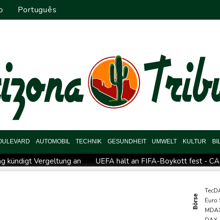
o
Português
OULEVARD
AUTOMOBIL
TECHNIK
GESUNDHEIT
UMWELT
KULTUR
BI
ng kündigt Vergeltung an
UEFA hält an FIFA-Boykott fest - CAF
kündigt Vergeltung an
Mindestens zwei Tote bei Bombenexplo
M: Eikermann und Rösler gewinnen Silber und Bronze
Syrisc
TecD
Börse
Euro
Drohne in Leipzig
42,2 Grad: Allzeit-Hitzerekord in der Slow
MDA