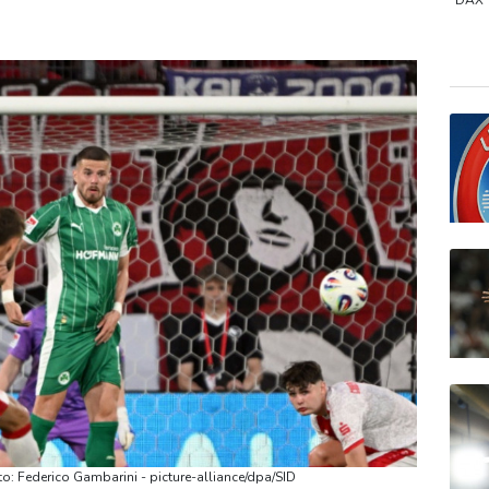
gisseur Benchetrit bekannt
DAX
SDA
Gold
EUR/
to: Federico Gambarini - picture-alliance/dpa/SID