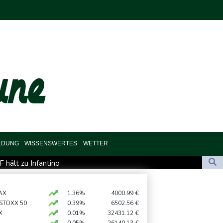
LDUNG
WISSENSWERTES
WETTER
 hält zu Infantino
sion in Kleinbus nahe Damaskus
he Staatsmedien: Bombe in Kleinbus nahe Damaskus explodiert
AX
1.36%
4000.99
€
 STOXX 50
0.39%
6502.56
€
akei nach nur einem Tag gebrochen
X
0.01%
32431.12
€