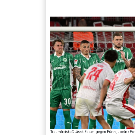
Französische Sängerin Vanessa Paradis gibt Trennung von Re
Traumfreistoß lässt Essen gegen Fürth jubeln / Fo