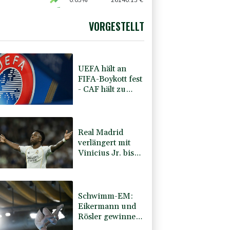
0.05%
26140.13
€
X
0.06%
18564.81
€
preis
-0.2%
4296.8
$
VORGESTELLT
USD
-0.22%
1.153
$
UEFA hält an
FIFA-Boykott fest
- CAF hält zu
Infantino
Real Madrid
verlängert mit
Vinicius Jr. bis
2032
Schwimm-EM:
Eikermann und
Rösler gewinnen
Silber und