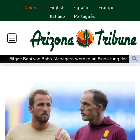
Deutsch
English
Español
Français
Italiano
Português
Bilger: Boni von Bahn-Managern werden an Einhaltung der
Vorgaben des Bundes geknüpft
FIFA stärkt Infantino - und holt zum Rundumschlag aus
Torlos gegen Kaiserslautern: Stotterstart von Wolfsburg
Ätna auf Sizilien ausgebrochen - Flugverkehr in Catania
zeitweise eingeschränkt
Doppelpack Freigang: Frankfurt schlägt auch Malmö
Explosion mutmaßlich ukrainischer Drohne in Bulgarien löst
diplomatische Verstimmung aus
Selenskyj warnt vor Folgen russischer Angriffe - Vucic für