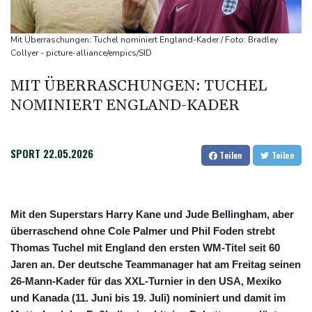
Integrität der Ukraine
Sieg auf der längsten Etappe: Vollering übernimmt
Mit Überraschungen: Tuchel nominiert England-Kader / Foto: Bradley
Gesamtführung
Collyer - picture-alliance/empics/SID
Drohne explodiert an der Grenze zwischen Rumänien und
MIT ÜBERRASCHUNGEN: TUCHEL
Bulgarien nahe Gaspipeline
NOMINIERT ENGLAND-KADER
Lionel Messi trauert um seinen Vater
SPORT
22.05.2026
Teilen
Teilen
Mit den Superstars Harry Kane und Jude Bellingham, aber
überraschend ohne Cole Palmer und Phil Foden strebt
Thomas Tuchel mit England den ersten WM-Titel seit 60
Jaren an. Der deutsche Teammanager hat am Freitag seinen
26-Mann-Kader für das XXL-Turnier in den USA, Mexiko
und Kanada (11. Juni bis 19. Juli) nominiert und damit im