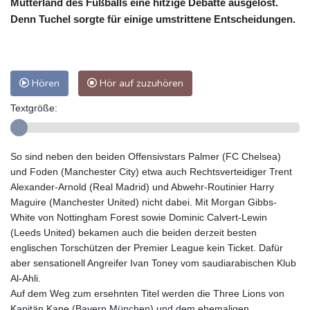
Mutterland des Fußballs eine hitzige Debatte ausgelöst.
Denn Tuchel sorgte für einige umstrittene Entscheidungen.
Hören
Hör auf zuzuhören
Textgröße:
So sind neben den beiden Offensivstars Palmer (FC Chelsea)
und Foden (Manchester City) etwa auch Rechtsverteidiger Trent
Alexander-Arnold (Real Madrid) und Abwehr-Routinier Harry
Maguire (Manchester United) nicht dabei. Mit Morgan Gibbs-
White von Nottingham Forest sowie Dominic Calvert-Lewin
(Leeds United) bekamen auch die beiden derzeit besten
englischen Torschützen der Premier League kein Ticket. Dafür
aber sensationell Angreifer Ivan Toney vom saudiarabischen Klub
Al-Ahli.
Auf dem Weg zum ersehnten Titel werden die Three Lions von
Kapitän Kane (Bayern München) und dem ehemaligen