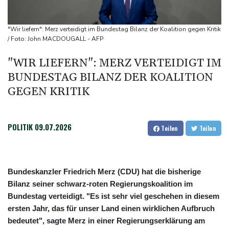
Feuerwehrleute im Einsatz
Umfrage: Mehrheit der Deutschen gegen Abschaffung der
"Wir liefern": Merz verteidigt im Bundestag Bilanz der Koalition gegen Kritik
"Rente mit 63"
/ Foto: John MACDOUGALL - AFP
Klingbeil plant höhere Besteuerung bestimmter Vereine
"WIR LIEFERN": MERZ VERTEIDIGT IM
Bericht: Dobrindt verdoppelt Anti-Drohnen-Einheiten der
BUNDESTAG BILANZ DER KOALITION
Bundespolizei
GEGEN KRITIK
Netanjahu lehnt von Trump unterstützten 15-Punkte-Plan für
Gazastreifen weiter ab
POLITIK
09.07.2026
Teilen
Teilen
Bundeskanzler Friedrich Merz (CDU) hat die bisherige
Bilanz seiner schwarz-roten Regierungskoalition im
Bundestag verteidigt. "Es ist sehr viel geschehen in diesem
ersten Jahr, das für unser Land einen wirklichen Aufbruch
bedeutet", sagte Merz in einer Regierungserklärung am