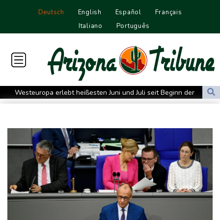
Deutsch
English
Español
Français
Italiano
Português
Westeuropa erlebt heißesten Juni und Juli seit Beginn der
Aufzeichnungen
Datenbank: 2025 starben weltweit 350 humanitäre Helfer - 186
davon im Gazastreifen
Trump verzichtet offenbar vorerst auf Angriffe auf Iran: "Halten
uns zurück"
Trauer um Jorge Messi: Fußballstar Lionel Messi nimmt Abschied
von seinem Vater
Nowitzki trauert um ersten NBA-Coach Nelson: "RIP, Legende"
Neuer Waldbrand in Südfrankreich: Mehr als 200