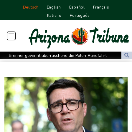
Deutsch
English
Español
Français
Italiano
Português
Brenner gewinnt überraschend die Polen-Rundfahrt
Papst fordert humanitäre Korridore im Sudan
Cottbus erkämpft Sieg gegen Hannover
Überragender Zoma schießt Nürnberg zum Auftaktsieg
St. Pauli verpasst Auftaktsieg bei Rapp-Debüt
Flugstreichungen und Evakuierungen: Taifun "Dolphin" in
Ostchina auf Land getroffen
Nächster Dreifachsieg für Aprilia - Fernández triumphiert
Verkehrsminister Bilger will Boni von Bahnmanagern an Ziele
knüpfen