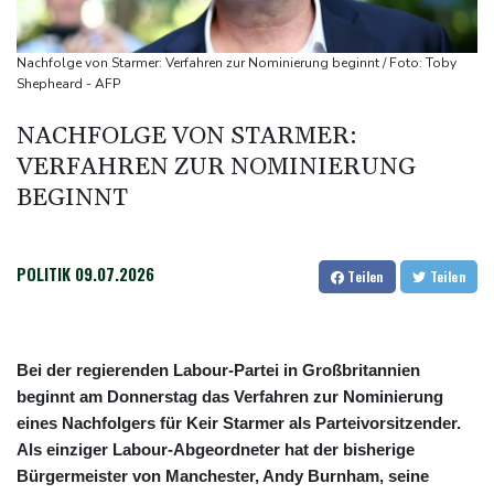
Bericht: Trotz Sanierung nur jeder vierte Zug zwischen Hamburg
und Berlin pünktlich
Nachfolge von Starmer: Verfahren zur Nominierung beginnt / Foto: Toby
FC Bayern: Kompany setzt auf Musiala
Shepheard - AFP
NACHFOLGE VON STARMER:
VERFAHREN ZUR NOMINIERUNG
BEGINNT
POLITIK
09.07.2026
Teilen
Teilen
Bei der regierenden Labour-Partei in Großbritannien
beginnt am Donnerstag das Verfahren zur Nominierung
eines Nachfolgers für Keir Starmer als Parteivorsitzender.
Als einziger Labour-Abgeordneter hat der bisherige
Bürgermeister von Manchester, Andy Burnham, seine