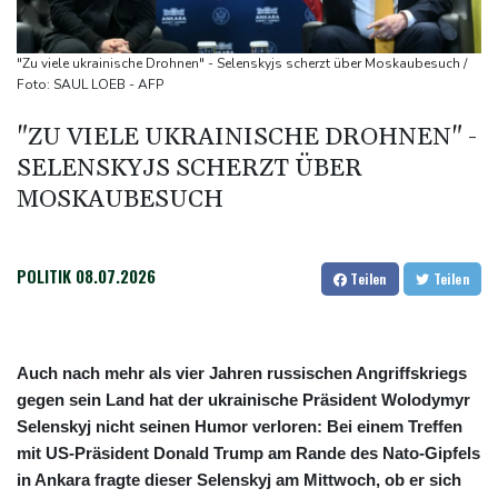
Feuerwehrleute im Einsatz
Umfrage: Mehrheit der Deutschen gegen Abschaffung der
"Zu viele ukrainische Drohnen" - Selenskyjs scherzt über Moskaubesuch /
"Rente mit 63"
Foto: SAUL LOEB - AFP
Klingbeil plant höhere Besteuerung bestimmter Vereine
"ZU VIELE UKRAINISCHE DROHNEN" -
Bericht: Dobrindt verdoppelt Anti-Drohnen-Einheiten der
SELENSKYJS SCHERZT ÜBER
Bundespolizei
MOSKAUBESUCH
Netanjahu lehnt von Trump unterstützten 15-Punkte-Plan für
Gazastreifen weiter ab
POLITIK
08.07.2026
Teilen
Teilen
Auch nach mehr als vier Jahren russischen Angriffskriegs
gegen sein Land hat der ukrainische Präsident Wolodymyr
Selenskyj nicht seinen Humor verloren: Bei einem Treffen
mit US-Präsident Donald Trump am Rande des Nato-Gipfels
in Ankara fragte dieser Selenskyj am Mittwoch, ob er sich