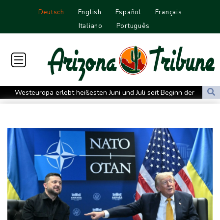
Deutsch
English
Español
Français
Italiano
Português
Westeuropa erlebt heißesten Juni und Juli seit Beginn der
Aufzeichnungen
Datenbank: 2025 starben weltweit 350 humanitäre Helfer - 186
davon im Gazastreifen
Trump verzichtet offenbar vorerst auf Angriffe auf Iran: "Halten
uns zurück"
Trauer um Jorge Messi: Fußballstar Lionel Messi nimmt Abschied
von seinem Vater
Nowitzki trauert um ersten NBA-Coach Nelson: "RIP, Legende"
Neuer Waldbrand in Südfrankreich: Mehr als 200