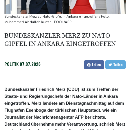
in Psychiatrie
Nach Ausweisung von Journalistin: Russland wirft Frankreich
Bundeskanzler Merz zu Nato-Gipfel in Ankara eingetroffen / Foto:
"politische Verfolgung" vor
Muhammed Abdullah Kurtar - POOL/AFP
Iran-Krieg: Berichte über US-Munitionsknappheit - Pakistan will
BUNDESKANZLER MERZ ZU NATO-
neue Gespräche
GIPFEL IN ANKARA EINGETROFFEN
Fund von Sprengstoffdrohne sorgt für Debatte über
Luftsicherheit
POLITIK
07.07.2026
Teilen
Teilen
Bundeskanzler Friedrich Merz (CDU) ist zum Treffen der
Staats- und Regierungschefs der Nato-Länder in Ankara
eingetroffen. Merz landete am Dienstagnachmittag auf dem
Flughafen Esenboga der türkischen Hauptstadt, wie ein
Journalist der Nachrichtenagentur AFP berichtete.
Deutschland übernehme mehr Verantwortung, schrieb Merz