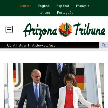
Deutsch
English
Español
Français
Italiano
Português
UEFA hält an FIFA-Boykott fest
Niedrigwasser: Bilger für Aussetzung von Sonn- und
Feiertagsfahrverbot für Lkw
Millionendeal perfekt: Diomande wechselt nach Madrid
US-Republikaner wollen früheren Corona-Berater Fauci vor
Gericht stellen lassen
Forlán wird Nationaltrainer in Uruguay
Böden in Deutschland ähnlich trocken wie in Dürrejahren 2018
und 2022
Mutter mit 71 Stichen getötet und Leiche zerstückelt: Mann muss