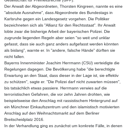
Gesellschaft für Freiheitsrechte (GFF).
Der Anwalt der Abgeordneten, Thorsten Kingreen, nannte es eine
"absolute Ausnahme", dass Abgeordnete des Bundestags in
Karlsruhe gegen ein Landesgesetz vorgehen. Die Politiker
bezeichneten sich als "Allianz für den Rechtsstaat". Ihr Anwalt
lobte zwar die bisherige Arbeit der bayerischen Polizei. Die
zugrunde liegenden Regeln aber seien "so weit und unklar
gefasst, dass sie auch ganz anders aufgefasst werden könnten
als bislang", warnte er. In "andere, falsche Hände" dürften sie
nicht fallen.
Bayerns Innenminister Joachim Herrmann (CSU) verteidigte die
Regelungen dagegen. Die Bevölkerung habe "die berechtigte
Erwartung an den Staat, dass dieser in der Lage ist, sie effektiv
zu schützen", sagte er. "Die Polizei darf nicht zuwarten müssen",
bis tatsächlich etwas passiere. Herrmann verwies auf die
terroristischen Gefahren, die vor zehn Jahren drohten, wie
beispielsweise den Anschlag mit rassistischem Hintergrund auf
ein Münchner Einkaufszentrum und den islamistisch motivierten
Anschlag auf den Weihnachtsmarkt auf dem Berliner
Breitscheidplatz 2016.
In der Verhandlung ging es zunächst um konkrete Fälle, in denen