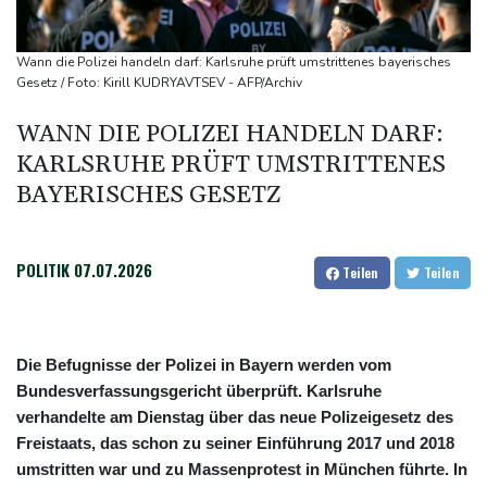
Rechenzentren riesiges Gaskraftwerk
Nächste Pleite im Leagues Cup für Müller und Vancouver
Wann die Polizei handeln darf: Karlsruhe prüft umstrittenes bayerisches
Nowotny sieht Klopp als mögliche Stütze im Jugendbereich
Gesetz / Foto: Kirill KUDRYAVTSEV - AFP/Archiv
Bayer-Boss Carro: "Wir wollen Titel gewinnen"
WANN DIE POLIZEI HANDELN DARF:
KARLSRUHE PRÜFT UMSTRITTENES
BAYERISCHES GESETZ
POLITIK
07.07.2026
Teilen
Teilen
Die Befugnisse der Polizei in Bayern werden vom
Bundesverfassungsgericht überprüft. Karlsruhe
verhandelte am Dienstag über das neue Polizeigesetz des
Freistaats, das schon zu seiner Einführung 2017 und 2018
umstritten war und zu Massenprotest in München führte. In