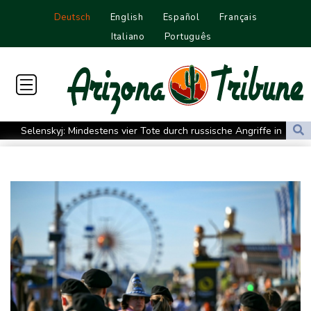
Deutsch
English
Español
Français
Italiano
Português
Selenskyj: Mindestens vier Tote durch russische Angriffe in
Region Kiew
Mercedes GLA neu gegen alt: Der große Sprung ins
Elektrozeitalter
Skoda Kodiaq gegen VW Tayron: Das bessere Familien-SUV
Leagues Cup: Müller mit Vancouver schon ausgeschieden
Kolumbiens neuer Präsident kündigt "unermüdlichen" Kampf
gegen Drogengewalt an
Südkoreas Verband gibt Massagen-Skandal zu: "Desolate Lage"
Größer als alle bisherigen US-Anlagen: Amazon finanziert für