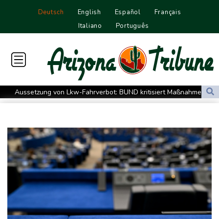
Deutsch
English
Español
Français
Italiano
Português
Aussetzung von Lkw-Fahrverbot: BUND kritisiert Maßnahme -
Industrie begrüßt sie
US-Senat bestätigt mit knapper Mehrheit Trumps umstrittenen
Justizminister Blanche
Schwimm-EM: Schmidbauer verliert Titel, Halbisch gewinnt
Bronze
Frankreich: Crémant-Lese in Burgund beginnt wegen Hitzewellen
so früh wie nie
Europas Automarkt wächst, doch der E-Auto-Boom verschärft
den Druck