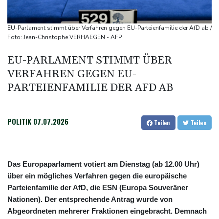
Klinsmann über Horror-Verletzung: "Ich hatte Glück"
Brand in Recyclinganlage in Rotterdam
EU-Parlament stimmt über Verfahren gegen EU-Parteienfamilie der AfD ab /
Verkehrsminister Bilger verteidigt Aussetzung von
Foto: Jean-Christophe VERHAEGEN - AFP
Sonntagsfahrverbot für Lkw
EU-PARLAMENT STIMMT ÜBER
Maextro S800: Chinas Luxusangriff auf Maybach und S-Klasse
VERFAHREN GEGEN EU-
Leverkusen verlängert mit Carro und Rolfes
PARTEIENFAMILIE DER AFD AB
POLITIK
07.07.2026
Teilen
Teilen
Das Europaparlament votiert am Dienstag (ab 12.00 Uhr)
über ein mögliches Verfahren gegen die europäische
Parteienfamilie der AfD, die ESN (Europa Souveräner
Nationen). Der entsprechende Antrag wurde von
Abgeordneten mehrerer Fraktionen eingebracht. Demnach