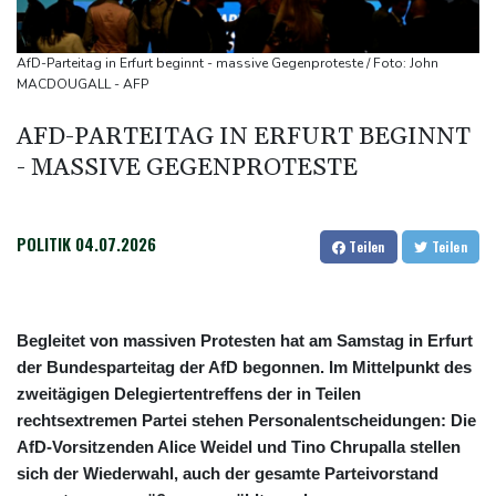
umstrittenen Ballsaal-Plänen
Nach Andrang auf Ceuta: Spanien und Italien streiten über
AfD-Parteitag in Erfurt beginnt - massive Gegenproteste / Foto: John
Grenzkontrollen
MACDOUGALL - AFP
Niewiadoma fährt am Mont Ventoux ins Gelbe Trikot
AFD-PARTEITAG IN ERFURT BEGINNT
Trumps umstrittener Justizminister Blanche kurz vor der
- MASSIVE GEGENPROTESTE
Bestätigung im Senat
Peru und Mexiko nehmen diplomatische Beziehungen wieder auf
POLITIK
04.07.2026
Teilen
Teilen
Begleitet von massiven Protesten hat am Samstag in Erfurt
der Bundesparteitag der AfD begonnen. Im Mittelpunkt des
zweitägigen Delegiertentreffens der in Teilen
rechtsextremen Partei stehen Personalentscheidungen: Die
AfD-Vorsitzenden Alice Weidel und Tino Chrupalla stellen
sich der Wiederwahl, auch der gesamte Parteivorstand