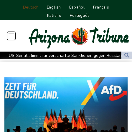
Deutsch
English
Español
Français
Italiano
Português
US-Senat stimmt für verschärfte Sanktionen gegen Russland
US-Gericht setzt Bau von Trumps Ballsaal aus - Präsident
kündigt Berufung an
Direkt-ICE Berlin-Paris bleibt wegen Technikproblemen vorerst
unterbrochen
Selenskyj erstmals seit Beginn von Ukraine-Krieg nach Serbien
gereist
Russland weist Verantwortung für Drohnenvorfall an Leipziger
Flughafen zurück
US-Berufungsgericht bestätigt Aussetzung von Trumps