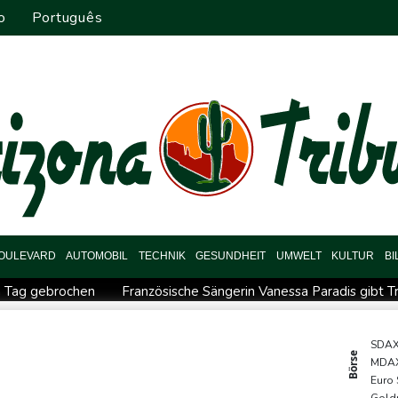
o
Português
OULEVARD
AUTOMOBIL
TECHNIK
GESUNDHEIT
UMWELT
KULTUR
B
em Tag gebrochen
Französische Sängerin Vanessa Paradis gibt 
rbei
Schwimm-EM: Hentschel/Müller gewinnen Synchron-Bro
destens 38 Soldaten bei Angriffen im Jemen getötet - Huthis rek
SDA
Börse
MDA
sfahrverbot für Lkw
Millionendeal perfekt: Diomande wechsel
Euro