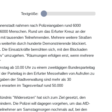
Textgröße:
nnenstadt nahmen nach Polizeiangaben rund 6000
s 6000 Menschen. Rund um das Erfurter Kreuz an der
mit tausenden Teilnehmenden. Mehrere weitere Straßen
 weiterhin durch hunderte Demonstrierende blockiert.
zei. Die Einsatzkräfte bemühten sich, mit den Blockaden
iv" umzugehen. "Räumungen erfolgen erst, wenn mehrere
"
amstag ab 10.00 Uhr zu einem zweitägigen Bundesparteitag
der Parteitag in den Erfurter Messehallen von Aufrufen zu
aben der Stadtverwaltung sind mehr als 30
erwarten im Tagesverlauf rund 50.000
Bündnis "Widersetzen" hat sich zum Ziel gesetzt, den
indern. Die Polizei will dagegen vorgehen, um das AfD-
estteilnehmer am Samstagmorgen nochmals auf, bei den