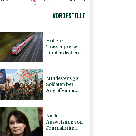
preis
-0.53%
4282.7
$
AX
1.2%
3994.72
€
0.05%
26140.13
€
VORGESTELLT
USD
-0.29%
1.1522
$
Höhere
Trassenpreise:
Länder drohen
mit Klage
Mindestens 38
Soldaten bei
Angriffen im
Jemen getötet -
Huthis
reklamieren
Attacke
Nach
Ausweisung von
Journalistin:
Russland wirft