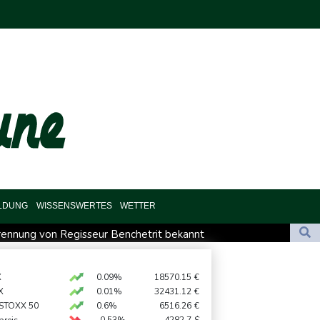
ILDUNG
WISSENSWERTES
WETTER
Trennung von Regisseur Benchetrit bekannt
nze
Höhere Trassenpreise: Länder drohen mit Klage
lamieren Attacke
UEFA hält an FIFA-Boykott fest
X
0.09%
18570.15
€
X
0.01%
32431.12
€
t nach Madrid
 STOXX 50
0.6%
6516.26
€