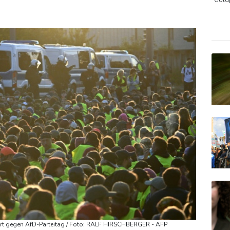
Gold
TecD
DAX
EUR/
furt gegen AfD-Parteitag / Foto: RALF HIRSCHBERGER - AFP