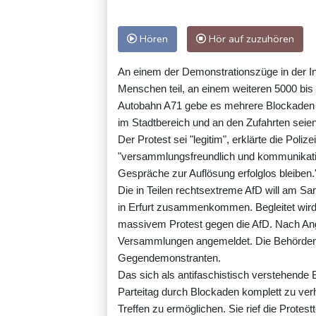
Hören
Hör auf zuzuhören
An einem der Demonstrationszüge in der I
Menschen teil, an einem weiteren 5000 bi
Autobahn A71 gebe es mehrere Blockaden 
im Stadtbereich und an den Zufahrten seien
Der Protest sei "legitim", erklärte die Poli
"versammlungsfreundlich und kommunikat
Gespräche zur Auflösung erfolglos bleiben.
Die in Teilen rechtsextreme AfD will am S
in Erfurt zusammenkommen. Begleitet wird 
massivem Protest gegen die AfD. Nach Ang
Versammlungen angemeldet. Die Behörden 
Gegendemonstranten.
Das sich als antifaschistisch verstehende 
Parteitag durch Blockaden komplett zu verh
Treffen zu ermöglichen. Sie rief die Prot