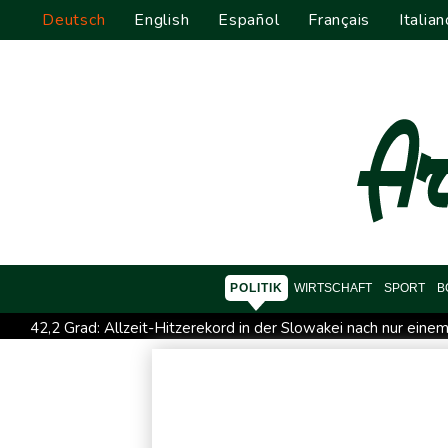
Deutsch
English
Español
Français
Italian
POLITIK
WIRTSCHAFT
SPORT
B
42,2 Grad: Allzeit-Hitzerekord in der Slowakei nach nur ein
Tour de France Femmes: Lippert sprintet am Etappensieg vo
RWE gibt Offshore-Windparkprojekte in den USA auf
Min
Niedrigwasser: Bilger für Aussetzung von Sonn- und Feiertag