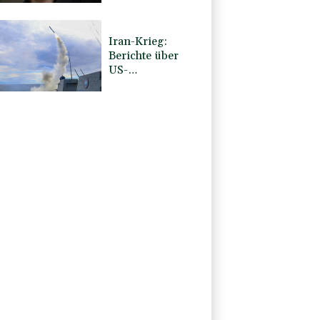
Frankreich
"politische
Verfolgung" vor
Iran-Krieg:
Berichte über
US-
Munitionsknappheit
- Pakistan will
neue Gespräche