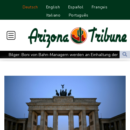
Deutsch
English
Español
Français
Italiano
Português
Bilger: Boni von Bahn-Managern werden an Einhaltung der
Vorgaben des Bundes geknüpft
FIFA stärkt Infantino - und holt zum Rundumschlag aus
Torlos gegen Kaiserslautern: Stotterstart von Wolfsburg
Ätna auf Sizilien ausgebrochen - Flugverkehr in Catania
zeitweise eingeschränkt
Doppelpack Freigang: Frankfurt schlägt auch Malmö
Explosion mutmaßlich ukrainischer Drohne in Bulgarien löst
diplomatische Verstimmung aus
Selenskyj warnt vor Folgen russischer Angriffe - Vucic für