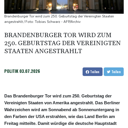
Integrität der Ukraine
Sieg auf der längsten Etappe: Vollering übernimmt
Brandenburger Tor wird zum 250. Geburtstag der Vereinigten Staaten
Gesamtführung
angestrahlt / Foto: Tobias Schwarz - AFP/Archiv
Drohne explodiert an der Grenze zwischen Rumänien und
BRANDENBURGER TOR WIRD ZUM
Bulgarien nahe Gaspipeline
250. GEBURTSTAG DER VEREINIGTEN
Lionel Messi trauert um seinen Vater
STAATEN ANGESTRAHLT
POLITIK
03.07.2026
Teilen
Teilen
Das Brandenburger Tor wird zum 250. Geburtstag der
Vereinigten Staaten von Amerika angestrahlt. Das Berliner
Wahrzeichen wird am Sonnabend ab Sonnenuntergang in
den Farben der USA erstrahlen, wie das Land Berlin am
Freitag mitteilte. Damit würdige die deutsche Hauptstadt