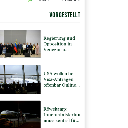
t Vergeltung an
X
0.06%
18564.81
€
0.05%
26140.13
€
AX
1.36%
4000.99
€
VORGESTELLT
preis
0.39%
4316.4
$
Regierung und
Opposition in
Venezuela
beginnen
offiziellen Dialog
- ohne Machado
USA wollen bei
Visa-Anträgen
offenbar Online-
Aktivitäten noch
stärker
überprüfen
Röwekamp:
Innenministerium
muss zentral für
Drohnenabwehr