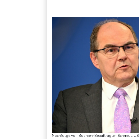
UEFA hält an FIFA-Boykott fest - CAF hält zu Infantino
Je
Nachfolge von Bosnien-Beauftragten Schmidt: US