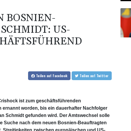
 BOSNIEN-
SCHMIDT: US-
CHÄFTSFÜHREND
Teilen
auf Facebook
Teilen
auf Twitter
Crishock ist zum geschäftsführenden
n ernannt worden, bis ein dauerhafter Nachfolger
an Schmidt gefunden wird. Der Amtswechsel solle
r die Suche nach dem neuen Bosnien-Beauftragten
 Streitigkeiten zwischen europäischen und US-