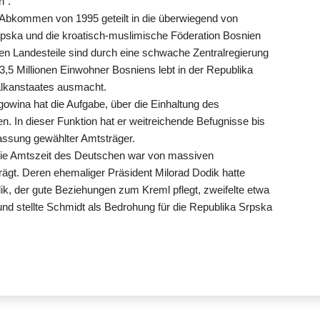
n".
Abkommen von 1995 geteilt in die überwiegend von
ska und die kroatisch-muslimische Föderation Bosnien
n Landesteile sind durch eine schwache Zentralregierung
 3,5 Millionen Einwohner Bosniens lebt in der Republika
Balkanstaates ausmacht.
wina hat die Aufgabe, über die Einhaltung des
In dieser Funktion hat er weitreichende Befugnisse bis
assung gewählter Amtsträger.
 Die Amtszeit des Deutschen war von massiven
ägt. Deren ehemaliger Präsident Milorad Dodik hatte
dik, der gute Beziehungen zum Kreml pflegt, zweifelte etwa
nd stellte Schmidt als Bedrohung für die Republika Srpska