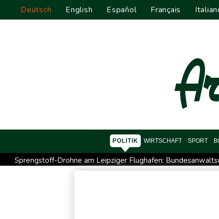
Deutsch
English
Español
Français
Italian
POLITIK
WIRTSCHAFT
SPORT
B
Sprengstoff-Drohne am Leipziger Flughafen: Bundesanwalts
Regierung und Opposition in Venezuela beginnen offiziellen
Röwekamp: Innenministerium muss zentral für Drohnenabwehr
Erdogan reist zu Dreier-Gipfel mit Pakistan nach Saudi-Arabi