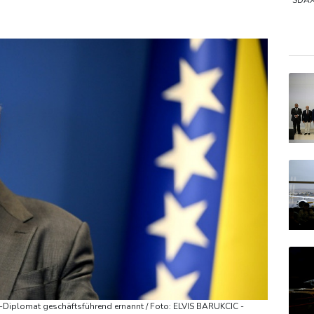
men: 38 Soldaten bei Huthi-Angriffen getötet - Regierung kündig
SDA
DAX
TecD
Gold
-Diplomat geschäftsführend ernannt / Foto: ELVIS BARUKCIC -