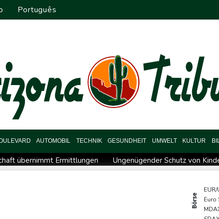
o
Português
OULEVARD
AUTOMOBIL
TECHNIK
GESUNDHEIT
UMWELT
KULTUR
B
chaft übernimmt Ermittlungen
Ungenügender Schutz von Kinder
 Dialog - ohne Machado
USA wollen bei Visa-Anträgen offenbar 
 zuständig sein
Trump unternimmt neuen Vorstoß im Streit u
EUR/
Börse
Euro
en
58 Soldaten im Jemen bei Huthi-Angriffen getötet - Regier
MDA