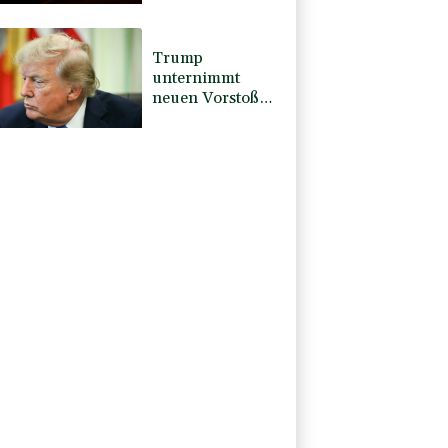
zuständig sein
Trump
unternimmt
neuen Vorstoß
im Streit um US-
Staatsbürgerschaft