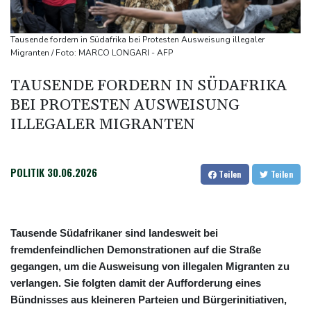
Lastwagen
Trump spricht nach Ballsaal-Urteil von "nationaler Schande"
Tausende fordern in Südafrika bei Protesten Ausweisung illegaler
Abholzung im Amazonas auf niedrigstem Stand seit einem
Migranten / Foto: MARCO LONGARI - AFP
Jahrzehnt
TAUSENDE FORDERN IN SÜDAFRIKA
Frei: Über Beteiligung an AfD-Regierung entscheidet nicht CDU
BEI PROTESTEN AUSWEISUNG
in Sachsen-Anhalt
ILLEGALER MIGRANTEN
POLITIK
30.06.2026
Teilen
Teilen
Tausende Südafrikaner sind landesweit bei
fremdenfeindlichen Demonstrationen auf die Straße
gegangen, um die Ausweisung von illegalen Migranten zu
verlangen. Sie folgten damit der Aufforderung eines
Bündnisses aus kleineren Parteien und Bürgerinitiativen,