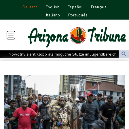
Deutsch
English
Español
Français
Italiano
Português
Nowotny sieht Klopp als mögliche Stütze im Jugendbereich
Bayer-Boss Carro: "Wir wollen Titel gewinnen"
Bericht: EU importiert wieder mehr Flüssiggas aus Russland
Militärverwaltung: Mindestens drei Tote durch russische Angriffe
in Region Kiew
BUND kritisiert Lockerung von Sonntagsfahrverbot für Lkw - BDI
begrüßt es
Kolumbien: Neuer Präsident kündigt "unermüdlichen" Kampf
gegen Drogengewalt an
BUND kritisiert Lockerung von Sonn- und Feiertagsfahrverbot für