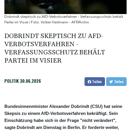
den Winter
Drohnen über Bundeswehrstandort in Nordrhein-Westfalen
Dobrindt skeptisch zu AfD-Verbotsverfahren - Verfassungsschutz behält
gesichtet
Partei im Visier / Foto: Volker Hartmann - AFP/Archiv
Ungarns Regierungspartei nominiert Ex-Gerichtspräsidenten
DOBRINDT SKEPTISCH ZU AFD-
Baka als Staatschef
VERBOTSVERFAHREN -
Schwimm-EM: Halbisch winkt und springt zu Bronze
VERFASSUNGSSCHUTZ BEHÄLT
Selenskyj: Ukraine hat praktisch keine intakten
PARTEI IM VISIER
Wärmekraftwerke mehr
POLITIK
30.06.2026
Teilen
Teilen
Bundesinnenminister Alexander Dobrindt (CSU) hat seine
Skepsis zu einem AfD-Verbotsverfahren bekräftigt. Sein
Einschätzung habe sich in der Frage "nicht verändert",
sagte Dobrindt am Dienstag in Berlin. Er forderte weiter,