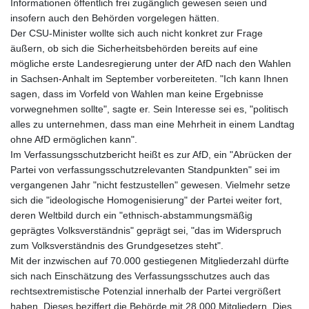
Informationen öffentlich frei zugänglich gewesen seien und
insofern auch den Behörden vorgelegen hätten.
Der CSU-Minister wollte sich auch nicht konkret zur Frage
äußern, ob sich die Sicherheitsbehörden bereits auf eine
mögliche erste Landesregierung unter der AfD nach den Wahlen
in Sachsen-Anhalt im September vorbereiteten. "Ich kann Ihnen
sagen, dass im Vorfeld von Wahlen man keine Ergebnisse
vorwegnehmen sollte", sagte er. Sein Interesse sei es, "politisch
alles zu unternehmen, dass man eine Mehrheit in einem Landtag
ohne AfD ermöglichen kann".
Im Verfassungsschutzbericht heißt es zur AfD, ein "Abrücken der
Partei von verfassungsschutzrelevanten Standpunkten" sei im
vergangenen Jahr "nicht festzustellen" gewesen. Vielmehr setze
sich die "ideologische Homogenisierung" der Partei weiter fort,
deren Weltbild durch ein "ethnisch-abstammungsmäßig
geprägtes Volksverständnis" geprägt sei, "das im Widerspruch
zum Volksverständnis des Grundgesetzes steht".
Mit der inzwischen auf 70.000 gestiegenen Mitgliederzahl dürfte
sich nach Einschätzung des Verfassungsschutzes auch das
rechtsextremistische Potenzial innerhalb der Partei vergrößert
haben. Dieses beziffert die Behörde mit 28.000 Mitgliedern. Dies