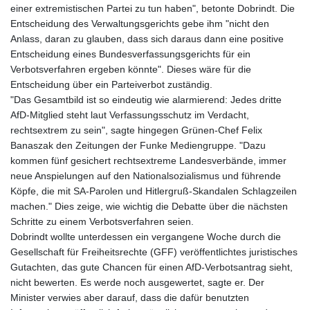
einer extremistischen Partei zu tun haben", betonte Dobrindt. Die
Entscheidung des Verwaltungsgerichts gebe ihm "nicht den
Anlass, daran zu glauben, dass sich daraus dann eine positive
Entscheidung eines Bundesverfassungsgerichts für ein
Verbotsverfahren ergeben könnte". Dieses wäre für die
Entscheidung über ein Parteiverbot zuständig.
"Das Gesamtbild ist so eindeutig wie alarmierend: Jedes dritte
AfD-Mitglied steht laut Verfassungsschutz im Verdacht,
rechtsextrem zu sein", sagte hingegen Grünen-Chef Felix
Banaszak den Zeitungen der Funke Mediengruppe. "Dazu
kommen fünf gesichert rechtsextreme Landesverbände, immer
neue Anspielungen auf den Nationalsozialismus und führende
Köpfe, die mit SA-Parolen und Hitlergruß-Skandalen Schlagzeilen
machen." Dies zeige, wie wichtig die Debatte über die nächsten
Schritte zu einem Verbotsverfahren seien.
Dobrindt wollte unterdessen ein vergangene Woche durch die
Gesellschaft für Freiheitsrechte (GFF) veröffentlichtes juristisches
Gutachten, das gute Chancen für einen AfD-Verbotsantrag sieht,
nicht bewerten. Es werde noch ausgewertet, sagte er. Der
Minister verwies aber darauf, dass die dafür benutzten