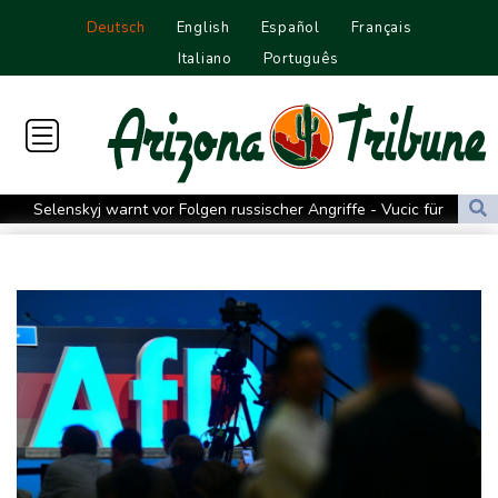
Deutsch
English
Español
Français
Italiano
Português
Selenskyj warnt vor Folgen russischer Angriffe - Vucic für
Integrität der Ukraine
Sieg auf der längsten Etappe: Vollering übernimmt
Gesamtführung
Drohne explodiert an der Grenze zwischen Rumänien und
Bulgarien nahe Gaspipeline
Lionel Messi trauert um seinen Vater
Absturz von Ultraleichtflugzeug: 72-jähriger Pilot stirbt in Baden-
Württemberg
Selenskyj warnt in Belgrad vor Folgen russischer Angriffe für