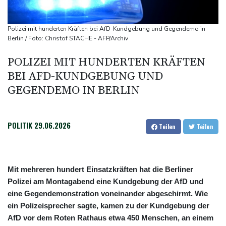
UEFA hält an FIFA-Boykott fest
Niedrigwasser: Bilger für Aussetzung von Sonn- und
Polizei mit hunderten Kräften bei AfD-Kundgebung und Gegendemo in
Feiertagsfahrverbot für Lkw
Berlin / Foto: Christof STACHE - AFP/Archiv
Millionendeal perfekt: Diomande wechselt nach Madrid
POLIZEI MIT HUNDERTEN KRÄFTEN
BEI AFD-KUNDGEBUNG UND
GEGENDEMO IN BERLIN
POLITIK
29.06.2026
Teilen
Teilen
Mit mehreren hundert Einsatzkräften hat die Berliner
Polizei am Montagabend eine Kundgebung der AfD und
eine Gegendemonstration voneinander abgeschirmt. Wie
ein Polizeisprecher sagte, kamen zu der Kundgebung der
AfD vor dem Roten Rathaus etwa 450 Menschen, an einem