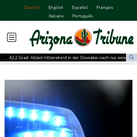
Deutsch
English
Español
Français
Italiano
Português
42,2 Grad: Allzeit-Hitzerekord in der Slowakei nach nur einem
Tag gebrochen
Französische Sängerin Vanessa Paradis gibt Trennung von
Regisseur Benchetrit bekannt
Tour de France Femmes: Lippert sprintet am Etappensieg vorbei
Schwimm-EM: Hentschel/Müller gewinnen Synchron-Bronze
Höhere Trassenpreise: Länder drohen mit Klage
RWE gibt Offshore-Windparkprojekte in den USA auf
Mindestens 38 Soldaten bei Angriffen im Jemen getötet - Huthis
reklamieren Attacke