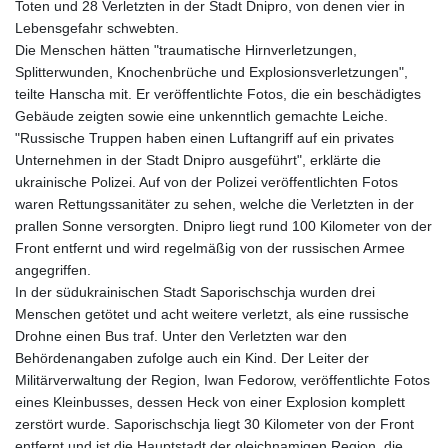
Toten und 28 Verletzten in der Stadt Dnipro, von denen vier in
Lebensgefahr schwebten.
Die Menschen hätten "traumatische Hirnverletzungen,
Splitterwunden, Knochenbrüche und Explosionsverletzungen",
teilte Hanscha mit. Er veröffentlichte Fotos, die ein beschädigtes
Gebäude zeigten sowie eine unkenntlich gemachte Leiche.
"Russische Truppen haben einen Luftangriff auf ein privates
Unternehmen in der Stadt Dnipro ausgeführt", erklärte die
ukrainische Polizei. Auf von der Polizei veröffentlichten Fotos
waren Rettungssanitäter zu sehen, welche die Verletzten in der
prallen Sonne versorgten. Dnipro liegt rund 100 Kilometer von der
Front entfernt und wird regelmäßig von der russischen Armee
angegriffen.
In der südukrainischen Stadt Saporischschja wurden drei
Menschen getötet und acht weitere verletzt, als eine russische
Drohne einen Bus traf. Unter den Verletzten war den
Behördenangaben zufolge auch ein Kind. Der Leiter der
Militärverwaltung der Region, Iwan Fedorow, veröffentlichte Fotos
eines Kleinbusses, dessen Heck von einer Explosion komplett
zerstört wurde. Saporischschja liegt 30 Kilometer von der Front
entfernt und ist die Hauptstadt der gleichnamigen Region, die