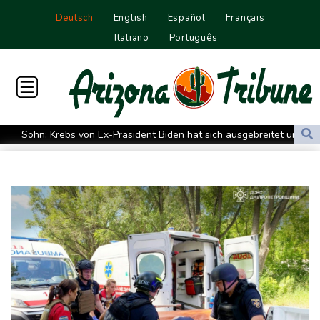
Deutsch
English
Español
Français
Italiano
Português
Sohn: Krebs von Ex-Präsident Biden hat sich ausgebreitet und
Metastasen gebildet
Iran stellt harte Bedingungen für Öffnung der Straße von
Hormus
Trauerflor und Schweigeminute: Inter Miami trauert mit Messi
WTA: Sabalenka scheitert überraschend in Toronto
Zwei Bombenanschläge in Kolumbien an erstem Tag im Amt des
neuen Präsidenten Espriella
Busemann: Kein EM-Titel für Neugebauer wäre "eine
Enttäuschung"