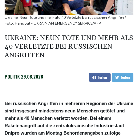
Becker: Wer mehr will als Klassenerhalt hat "Fehler im Kopf"
Sohn: Krebs von Ex-Präsident Joe Biden hat sich ausgebreitet
Ukraine: Neun Tote und mehr als 40 Verletzte bei russischen Angriffen /
und Metastasen gebildet
Foto: Handout - UKRAINIAN EMERGENCY SERVICE/AFP
Bilger: Boni von Bahn-Managern werden an Einhaltung der
UKRAINE: NEUN TOTE UND MEHR ALS
Vorgaben des Bundes geknüpft
40 VERLETZTE BEI RUSSISCHEN
FIFA stärkt Infantino - und holt zum Rundumschlag aus
ANGRIFFEN
POLITIK
29.06.2026
Teilen
Teilen
Bei russischen Angriffen in mehreren Regionen der Ukraine
sind insgesamt mindestens neun Menschen getötet und
mehr als 40 Menschen verletzt worden. Bei einem
Raketenangriff auf die zentralukrainische Industriestadt
Dnipro wurden am Montag Behördenangaben zufolge