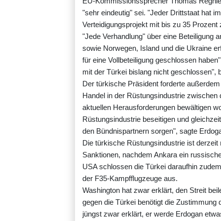
EU-Kommissionssprecher Thomas Regnier e
"sehr eindeutig" sei. "Jeder Drittstaat hat
Verteidigungsprojekt mit bis zu 35 Prozent zu
"Jede Verhandlung" über eine Beteiligung a
sowie Norwegen, Island und die Ukraine er
für eine Vollbeteiligung geschlossen habe
mit der Türkei bislang nicht geschlossen", b
Der türkische Präsident forderte außerdem
Handel in der Rüstungsindustrie zwischen 
aktuellen Herausforderungen bewältigen wo
Rüstungsindustrie beseitigen und gleichzei
den Bündnispartnern sorgen", sagte Erdog
Die türkische Rüstungsindustrie ist derzei
Sanktionen, nachdem Ankara ein russisch
USA schlossen die Türkei daraufhin zudem
der F35-Kampfflugzeuge aus.
Washington hat zwar erklärt, den Streit be
gegen die Türkei benötigt die Zustimmung
jüngst zwar erklärt, er werde Erdogan etw