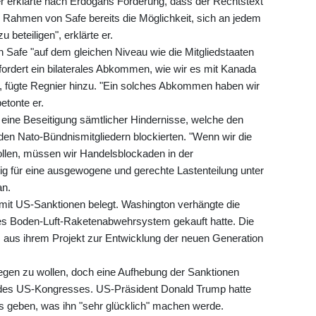
rklärte nach Erdogans Forderung, dass der Rechtstext
 im Rahmen von Safe bereits die Möglichkeit, sich an jedem
 beteiligen", erklärte er.
n Safe "auf dem gleichen Niveau wie die Mitgliedstaaten
fordert ein bilaterales Abkommen, wie wir es mit Kanada
n", fügte Regnier hinzu. "Ein solches Abkommen haben wir
etonte er.
 eine Beseitigung sämtlicher Hindernisse, welche den
den Nato-Bündnismitgliedern blockierten. "Wenn wir die
llen, müssen wir Handelsblockaden in der
tig für eine ausgewogene und gerechte Lastenteilung unter
an.
t mit US-Sanktionen belegt. Washington verhängte die
es Boden-Luft-Raketenabwehrsystem gekauft hatte. Die
 aus ihrem Projekt zur Entwicklung der neuen Generation
ilegen zu wollen, doch eine Aufhebung der Sanktionen
 des US-Kongresses. US-Präsident Donald Trump hatte
as geben, was ihn "sehr glücklich" machen werde.