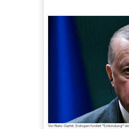
Verweigerter Dopingtest: NADA will Vierjahressperre für An
Vor Nato-Gipfel: Erdogan fordert "Einbindung" der