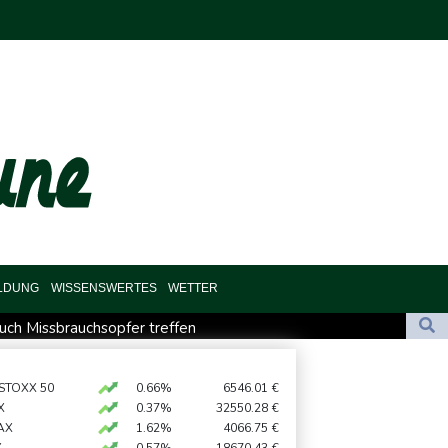
ILDUNG
WISSENSWERTES
WETTER
such Missbrauchsopfer treffen
chutz ermittelt wegen Sabotage
utschland lässt sich Ziele von der KI vorschlagen
 STOXX 50
0.66%
6546.01
€
X
0.37%
32550.28
€
t für Lina E.
AX
1.62%
4066.75
€