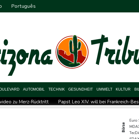
o
Português
OULEVARD
AUTOMOBIL
TECHNIK
GESUNDHEIT
UMWELT
KULTUR
B
video zu Merz-Rücktritt
Papst Leo XIV. will bei Frankreich-Be
eipzig
Kabel der Deutschen Bahn beschädigt: Kölner Staatss
ische Wahlkampf-Einmischung an
Ein Viertel der Reisenden in De
Euro
Börse
MDA
erurteilte Linksextremistin: Bundesgerichtshof bestätigt Beugehaf
TecD