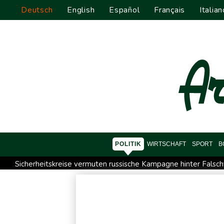
Deutsch
English
Español
Français
Italian
POLITIK
WIRTSCHAFT
SPORT
B
Sicherheitskreise vermuten russische Kampagne hinter Falsch
Nationaler Sicherheitsrat mit Merz tagt zu Drohnenvorfall in L
Frankreichs Außenminister Barrot kündigt Reaktion auf russ
Norwegens Fußball-Verband fordert Infantinos Rücktritt
V