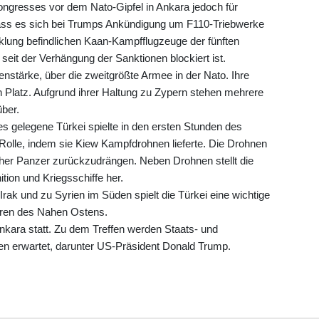
ngresses vor dem Nato-Gipfel in Ankara jedoch für
ass es sich bei Trumps Ankündigung um F110-Triebwerke
wicklung befindlichen Kaan-Kampfflugzeuge der fünften
seit der Verhängung der Sanktionen blockiert ist.
nstärke, über die zweitgrößte Armee in der Nato. Ihre
en Platz. Aufgrund ihrer Haltung zu Zypern stehen mehrere
über.
 gelegene Türkei spielte in den ersten Stunden des
 Rolle, indem sie Kiew Kampfdrohnen lieferte. Die Drohnen
her Panzer zurückzudrängen. Neben Drohnen stellt die
ion und Kriegsschiffe her.
k und zu Syrien im Süden spielt die Türkei eine wichtige
 Toren des Nahen Ostens.
 Ankara statt. Zu dem Treffen werden Staats- und
en erwartet, darunter US-Präsident Donald Trump.