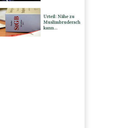
Dreiergipfel in
Saudi-Arabien
eingetroffen
Urteil: Nähe zu
Muslimbruderschaft
kann
Verbeamtung
entgegenstehen