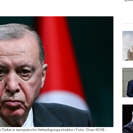
sah
Medien: Türkischer Präsident Erdogan zu Dreiergipfel in Sa
SDA
DAX
Gold
EUR/
 Türkei in europäische Verteidigungsstruktur / Foto: Ozan KOSE -