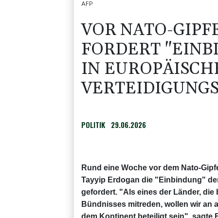
AFP
VOR NATO-GIPF
FORDERT "EINB
IN EUROPÄISCH
VERTEIDIGUNG
POLITIK
29.06.2026
Rund eine Woche vor dem Nato-Gipfel
Tayyip Erdogan die "Einbindung" der
gefordert. "Als eines der Länder, di
Bündnisses mitreden, wollen wir an al
dem Kontinent beteiligt sein", sagt