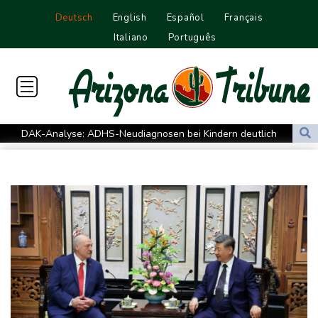
Deutsch
English
Español
Français
Italiano
Português
DAK-Analyse: ADHS-Neudiagnosen bei Kindern deutlich
gestiegen
Sohn: Krebs von Ex-Präsident Biden hat sich ausgebreitet und
Metastasen gebildet
Iran stellt harte Bedingungen für Öffnung der Straße von
Hormus
Trauerflor und Schweigeminute: Inter Miami trauert mit Messi
WTA: Sabalenka scheitert überraschend in Toronto
Zwei Bombenanschläge in Kolumbien an erstem Tag im Amt des
neuen Präsidenten Espriella