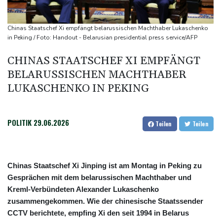
Busemann: Kein EM-Titel für Neugebauer wäre "eine
Enttäuschung"
Chinas Staatschef Xi empfängt belarussischen Machthaber Lukaschenko
Becker: Wer mehr will als Klassenerhalt hat "Fehler im Kopf"
in Peking / Foto: Handout - Belarusian presidential press service/AFP
Sohn: Krebs von Ex-Präsident Joe Biden hat sich ausgebreitet
CHINAS STAATSCHEF XI EMPFÄNGT
und Metastasen gebildet
BELARUSSISCHEN MACHTHABER
Bilger: Boni von Bahn-Managern werden an Einhaltung der
LUKASCHENKO IN PEKING
Vorgaben des Bundes geknüpft
POLITIK
29.06.2026
Teilen
Teilen
Chinas Staatschef Xi Jinping ist am Montag in Peking zu
Gesprächen mit dem belarussischen Machthaber und
Kreml-Verbündeten Alexander Lukaschenko
zusammengekommen. Wie der chinesische Staatssender
CCTV berichtete, empfing Xi den seit 1994 in Belarus