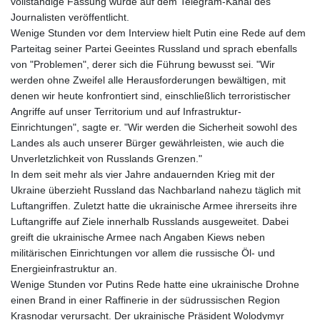
vollständige Fassung wurde auf dem Telegram-Kanal des
Journalisten veröffentlicht.
Wenige Stunden vor dem Interview hielt Putin eine Rede auf dem
Parteitag seiner Partei Geeintes Russland und sprach ebenfalls
von "Problemen", derer sich die Führung bewusst sei. "Wir
werden ohne Zweifel alle Herausforderungen bewältigen, mit
denen wir heute konfrontiert sind, einschließlich terroristischer
Angriffe auf unser Territorium und auf Infrastruktur-
Einrichtungen", sagte er. "Wir werden die Sicherheit sowohl des
Landes als auch unserer Bürger gewährleisten, wie auch die
Unverletzlichkeit von Russlands Grenzen."
In dem seit mehr als vier Jahre andauernden Krieg mit der
Ukraine überzieht Russland das Nachbarland nahezu täglich mit
Luftangriffen. Zuletzt hatte die ukrainische Armee ihrerseits ihre
Luftangriffe auf Ziele innerhalb Russlands ausgeweitet. Dabei
greift die ukrainische Armee nach Angaben Kiews neben
militärischen Einrichtungen vor allem die russische Öl- und
Energieinfrastruktur an.
Wenige Stunden vor Putins Rede hatte eine ukrainische Drohne
einen Brand in einer Raffinerie in der südrussischen Region
Krasnodar verursacht. Der ukrainische Präsident Wolodymyr