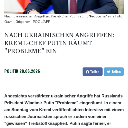
Westfalen
Sri Lanka setzt nach Unruhen in Gefängnis Soldaten ein
Nach ukrainischen Angriffen: Kreml-Chef Putin räumt "Probleme" ein / Foto:
Zuwächse in der Autobranche: Industrieproduktion legt im Juni
Gavriil Grigorov - POOL/AFP
leicht zu
NACH UKRAINISCHEN ANGRIFFEN:
76-jähriger Landwirt in Nordrhein-Westfalen von Traktor
KREML-CHEF PUTIN RÄUMT
überrollt und getötet
"PROBLEME" EIN
POLITIK
28.06.2026
Teilen
Teilen
Angesichts verstärkter ukrainischer Angriffe hat Russlands
Präsident Wladimir Putin "Probleme" eingeräumt. In einem
am Sonntag vom Kreml veröffentlichten Interview mit einem
russischen Journalisten sprach er zudem von einer
"gewissen" Treibstoffknappheit. Putin sagte ferner, er