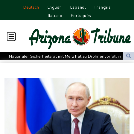
Deutsch
English
Español
Français
Italiano
Português
Nationaler Sicherheitsrat mit Merz hat zu Drohnenvorfall in
Leipzig getagt
Dina Ebimbe wechselt von Frankfurt zu Schalke
Regierung und Opposition in Venezuela nehmen offiziellen
Dialog auf - ohne Machado
Schwimm-EM: Gose holt Gold im Freiwasser-Knockout
Angeblicher "Geburtstourismus": Trump unternimmt neuen
Vorstoß im Streit um US-Staatsbürgerschaft
Würgeschlange an Kanalufer in Schleswig-Holstein entdeckt
Unter Traktor eingeklemmt: Zwölfjähriger stirbt in Nordrhein-