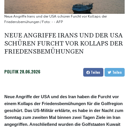
Trump fordert Entschädigungen vom Iran
Russische Oppositionspartei Jabloko von Parlamentswahl
Neue Angriffe Irans und der USA schüren Furcht vor Kollaps der
ausgeschlossen
Friedensbemühungen / Foto: - - AFP
Schwimm-EM: Märtens holt mit Staffel erste Becken-Medaille
NEUE ANGRIFFE IRANS UND DER USA
SCHÜREN FURCHT VOR KOLLAPS DER
FRIEDENSBEMÜHUNGEN
POLITIK
28.06.2026
Teilen
Teilen
Neue Angriffe der USA und des Iran haben die Furcht vor
einem Kollaps der Friedensbemühungen für die Golfregion
geschürt. Das US-Militär erklärte, es habe in der Nacht zum
Sonntag zum zweiten Mal binnen zwei Tagen Ziele im Iran
angegriffen. Anschließend wurden die Golfstaaten Kuwait