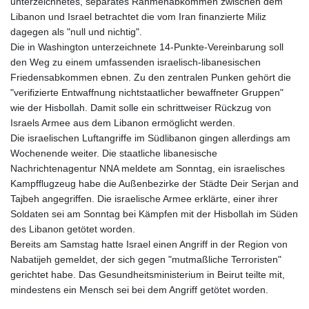
unterzeichnetes, separates Rahmenabkommen zwischen dem
Libanon und Israel betrachtet die vom Iran finanzierte Miliz
dagegen als "null und nichtig".
Die in Washington unterzeichnete 14-Punkte-Vereinbarung soll
den Weg zu einem umfassenden israelisch-libanesischen
Friedensabkommen ebnen. Zu den zentralen Punken gehört die
"verifizierte Entwaffnung nichtstaatlicher bewaffneter Gruppen"
wie der Hisbollah. Damit solle ein schrittweiser Rückzug von
Israels Armee aus dem Libanon ermöglicht werden.
Die israelischen Luftangriffe im Südlibanon gingen allerdings am
Wochenende weiter. Die staatliche libanesische
Nachrichtenagentur NNA meldete am Sonntag, ein israelisches
Kampfflugzeug habe die Außenbezirke der Städte Deir Serjan and
Tajbeh angegriffen. Die israelische Armee erklärte, einer ihrer
Soldaten sei am Sonntag bei Kämpfen mit der Hisbollah im Süden
des Libanon getötet worden.
Bereits am Samstag hatte Israel einen Angriff in der Region von
Nabatijeh gemeldet, der sich gegen "mutmaßliche Terroristen"
gerichtet habe. Das Gesundheitsministerium in Beirut teilte mit,
mindestens ein Mensch sei bei dem Angriff getötet worden.