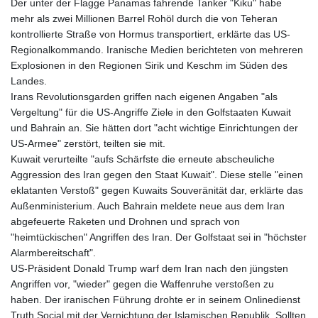
Der unter der Flagge Panamas fahrende Tanker "Kiku" habe
mehr als zwei Millionen Barrel Rohöl durch die von Teheran
kontrollierte Straße von Hormus transportiert, erklärte das US-
Regionalkommando. Iranische Medien berichteten von mehreren
Explosionen in den Regionen Sirik und Keschm im Süden des
Landes.
Irans Revolutionsgarden griffen nach eigenen Angaben "als
Vergeltung" für die US-Angriffe Ziele in den Golfstaaten Kuwait
und Bahrain an. Sie hätten dort "acht wichtige Einrichtungen der
US-Armee" zerstört, teilten sie mit.
Kuwait verurteilte "aufs Schärfste die erneute abscheuliche
Aggression des Iran gegen den Staat Kuwait". Diese stelle "einen
eklatanten Verstoß" gegen Kuwaits Souveränität dar, erklärte das
Außenministerium. Auch Bahrain meldete neue aus dem Iran
abgefeuerte Raketen und Drohnen und sprach von
"heimtückischen" Angriffen des Iran. Der Golfstaat sei in "höchster
Alarmbereitschaft".
US-Präsident Donald Trump warf dem Iran nach den jüngsten
Angriffen vor, "wieder" gegen die Waffenruhe verstoßen zu
haben. Der iranischen Führung drohte er in seinem Onlinedienst
Truth Social mit der Vernichtung der Islamischen Republik. Sollten