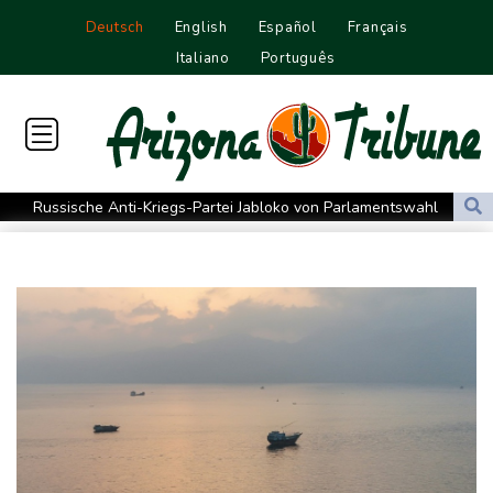
Deutsch
English
Español
Français
Italiano
Português
Russische Anti-Kriegs-Partei Jabloko von Parlamentswahl
ausgeschlossen
Tränen bei Lückenkemper: Aus im Halbfinale
30 Jahre nach Mord an Tupac Shakur: Prozess in Las Vegas
begonnen
Mindestens 111 Tote bei schwerem Erdbeben in Kolumbien
Erste deutsche Medaille: Mabry holt EM-Bronze
Mehr als 70 Prozent Englands von Dürre betroffen
Mindestens 111 Tote bei schwerem Erdbeben in Kolumbien -
Katastrophenfall ausgerufen