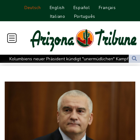
Deutsch
English
Español
Français
Italiano
Português
Kolumbiens neuer Präsident kündigt "unermüdlichen" Kampf
gegen Drogengewalt an
Südkoreas Verband gibt Massagen-Skandal zu: "Desolate Lage"
Größer als alle bisherigen US-Anlagen: Amazon finanziert für
Rechenzentren riesiges Gaskraftwerk
Nächste Pleite im Leagues Cup für Müller und Vancouver
Nowotny sieht Klopp als mögliche Stütze im Jugendbereich
Bayer-Boss Carro: "Wir wollen Titel gewinnen"
Bericht: EU importiert wieder mehr Flüssiggas aus Russland
Militärverwaltung: Mindestens drei Tote durch russische Angriffe