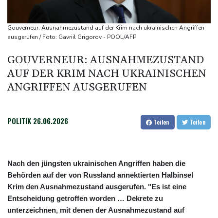
in Region Kiew
BUND kritisiert Lockerung von Sonntagsfahrverbot für Lkw - BDI
Gouverneur: Ausnahmezustand auf der Krim nach ukrainischen Angriffen
begrüßt es
ausgerufen / Foto: Gavriil Grigorov - POOL/AFP
Kolumbien: Neuer Präsident kündigt "unermüdlichen" Kampf
GOUVERNEUR: AUSNAHMEZUSTAND
gegen Drogengewalt an
AUF DER KRIM NACH UKRAINISCHEN
ANGRIFFEN AUSGERUFEN
POLITIK
26.06.2026
Teilen
Teilen
Nach den jüngsten ukrainischen Angriffen haben die
Behörden auf der von Russland annektierten Halbinsel
Krim den Ausnahmezustand ausgerufen. "Es ist eine
Entscheidung getroffen worden … Dekrete zu
unterzeichnen, mit denen der Ausnahmezustand auf