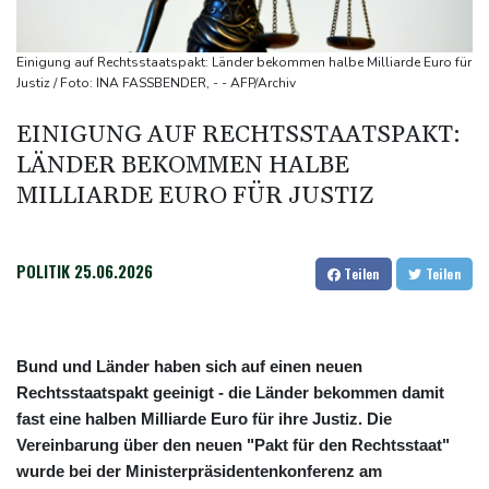
Integrität der Ukraine
Sieg auf der längsten Etappe: Vollering übernimmt
Einigung auf Rechtsstaatspakt: Länder bekommen halbe Milliarde Euro für
Gesamtführung
Justiz / Foto: INA FASSBENDER, - - AFP/Archiv
Drohne explodiert an der Grenze zwischen Rumänien und
EINIGUNG AUF RECHTSSTAATSPAKT:
Bulgarien nahe Gaspipeline
LÄNDER BEKOMMEN HALBE
Lionel Messi trauert um seinen Vater
MILLIARDE EURO FÜR JUSTIZ
POLITIK
25.06.2026
Teilen
Teilen
Bund und Länder haben sich auf einen neuen
Rechtsstaatspakt geeinigt - die Länder bekommen damit
fast eine halben Milliarde Euro für ihre Justiz. Die
Vereinbarung über den neuen "Pakt für den Rechtsstaat"
wurde bei der Ministerpräsidentenkonferenz am