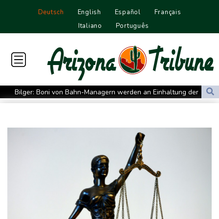
Deutsch
English
Español
Français
Italiano
Português
Bilger: Boni von Bahn-Managern werden an Einhaltung der
Vorgaben des Bundes geknüpft
FIFA stärkt Infantino - und holt zum Rundumschlag aus
Torlos gegen Kaiserslautern: Stotterstart von Wolfsburg
Ätna auf Sizilien ausgebrochen - Flugverkehr in Catania
zeitweise eingeschränkt
Doppelpack Freigang: Frankfurt schlägt auch Malmö
Explosion mutmaßlich ukrainischer Drohne in Bulgarien löst
diplomatische Verstimmung aus
Selenskyj warnt vor Folgen russischer Angriffe - Vucic für