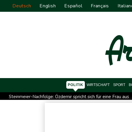
Deutsch
English
Español
Français
Italian
POLITIK
WIRTSCHAFT
SPORT
B
Steinmeier-Nachfolge: Özdemir spricht sich für eine Frau aus
Nilpferd-Baby von Herde von Drogenboss Escobar erst gere
Investoren-Affäre: Fifa-Spitze stellt sich hinter Infantino
B
Unbekannter schießt in Baden-Württemberg auf Auto: Ein Ver