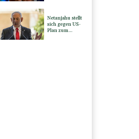
Gefahrenqualität"
Netanjahu stellt
sich gegen US-
Plan zum
Gazastreifen -
Armeechef:
Gehen "proaktiv"
vor