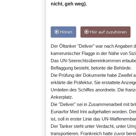
nicht, geh weg).
Hören
Hör auf zuzuhören
Der Öltanker "Deliver" war nach Angaben de
kamerunischer Flagge in der Nähe von Siz
Das UN-Seerechtsübereinkommen erlaube d
Beflaggung besteht, betonte die Behörde.
Die Prüfung der Dokumente habe Zweifel an
erklärte die Präfektur. Sie erstattete Anzei
Umleiten des Schiffes anordnete. Die franz
Ankerplatz.
Die "Deliver" sei in Zusammenarbeit mit b
Eunavfor Med Irini aufgehalten worden. De
ist, soll in erster Linie das UN-Waffenemb
Der Tanker steht unter Verdacht, unter Um
transportieren. Frankreich hatte zuvor berei