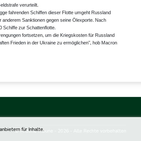
dstrafe verurteilt.
lagge fahrenden Schiffen dieser Flotte umgeht Russland
r anderem Sanktionen gegen seine Ölexporte. Nach
Schiffe zur Schattenflotte.
trengungen fortsetzen, um die Kriegskosten für Russland
ften Frieden in der Ukraine zu ermöglichen", hob Macron
bietern für Inhalte.
© Arizona Tribune - 2026 - Alle Rechte vorbehalten