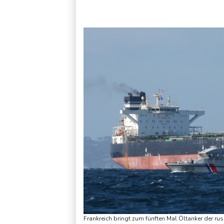
US-Kriegsschiffe der neuen "Trump"-Klasse könnten 275 Milli
Frankreich bringt zum fünften Mal Öltanker der ru