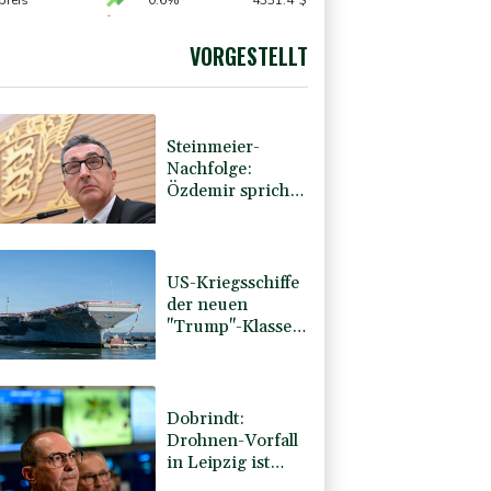
preis
0.6%
4331.4
$
 STOXX 50
-0.15%
6476.98
€
-0.29%
26126.3
€
VORGESTELLT
AX
-0.89%
3946.73
€
Steinmeier-
Nachfolge:
Özdemir spricht
sich für eine
Frau aus
US-Kriegsschiffe
der neuen
"Trump"-Klasse
könnten 275
Milliarden Dollar
kosten
Dobrindt:
Drohnen-Vorfall
in Leipzig ist
"neue