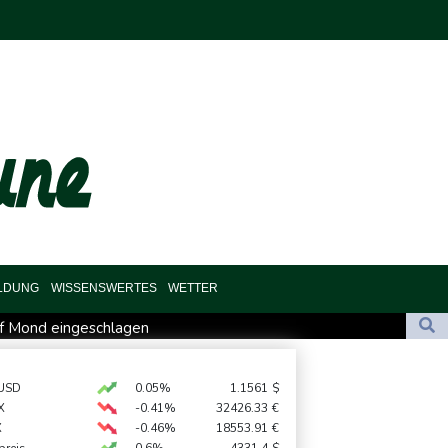
ILDUNG
WISSENSWERTES
WETTER
uf Mond eingeschlagen
sterin Lemke fordert grundsätzliche Gegenmaßnahmen
utz
USD
0.05%
1.1561
$
X
-0.41%
32426.33
€
start der Hartplatzsaison: Zverev scheitert in Montréal
X
-0.46%
18553.91
€