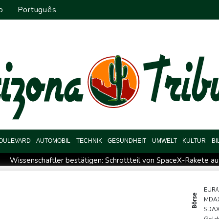
o
Português
OULEVARD
AUTOMOBIL
TECHNIK
GESUNDHEIT
UMWELT
KULTUR
B
Wissenschaftler bestätigen: Schrottteil von SpaceX-Rakete a
ttet und dann doch gestorben
Niedrigwasser: Ex-Umweltmini
randgefahr: THW fordert mehr Investitionen für Bevölkerungssch
EUR/
Börse
MDA
letzter
FIFA-Statement: Rückendeckung für Infantino
Fehl
SDA