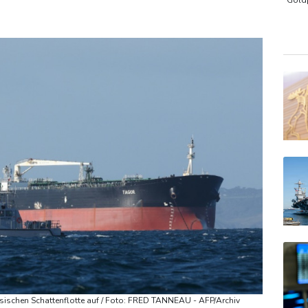
arden Dollar kosten
Gold
Euro
DAX
TecD
ssischen Schattenflotte auf / Foto: FRED TANNEAU - AFP/Archiv