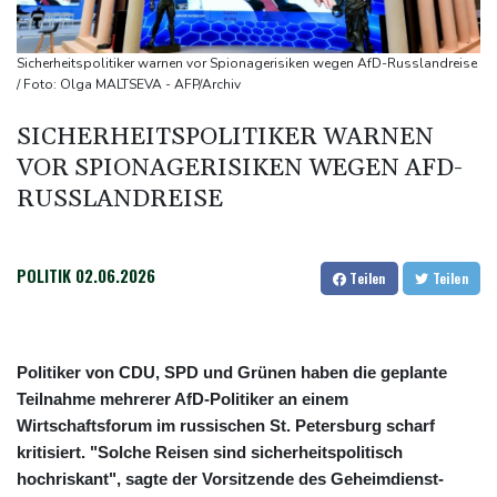
sieht Behörden gestärkt
Nach Suchaktion: Vermisste Dreijährige aus Schleswig-Holstein
Sicherheitspolitiker warnen vor Spionagerisiken wegen AfD-Russlandreise
tot aufgefunden
/ Foto: Olga MALTSEVA - AFP/Archiv
Auto kommt von Autobahn ab und stürzt auf Gleise: Drei Tote in
SICHERHEITSPOLITIKER WARNEN
Bayern
VOR SPIONAGERISIKEN WEGEN AFD-
Iran-Krieg: Trump weist Berichte über Munitionsknappheit zurück
RUSSLANDREISE
DLRG: In diesem Jahr bereits mindestens 261 Badetote in
Deutschland
POLITIK
02.06.2026
Teilen
Teilen
Politiker von CDU, SPD und Grünen haben die geplante
Teilnahme mehrerer AfD-Politiker an einem
Wirtschaftsforum im russischen St. Petersburg scharf
kritisiert. "Solche Reisen sind sicherheitspolitisch
hochriskant", sagte der Vorsitzende des Geheimdienst-