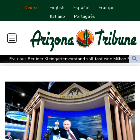
Deutsch
English
Español
Français
Italiano
Português
Frau aus Berliner Kleingartenvorstand soll fast eine Million Euro
veruntreut haben
Zahl deutscher Azubis sinkt deutlich - Anstieg bei ausländischen
Auszubildenden
Frau fällt bei Gewitter von Motorboot in Bodensee und stirbt
Rüstungsbetrieb in Bayern ausgespäht: Mutmaßlicher Agent
festgenommen
Myanmars Ex-General Min Aung Hlaing zu erstem Besuch in
Thailand als Präsident
Drohnenabwehr: Grüne fordern "klare Zuständigkeiten" - SPD