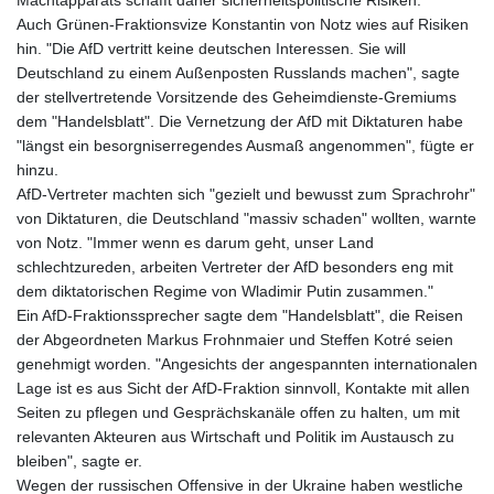
Machtapparats schafft daher sicherheitspolitische Risiken."
Auch Grünen-Fraktionsvize Konstantin von Notz wies auf Risiken
hin. "Die AfD vertritt keine deutschen Interessen. Sie will
Deutschland zu einem Außenposten Russlands machen", sagte
der stellvertretende Vorsitzende des Geheimdienste-Gremiums
dem "Handelsblatt". Die Vernetzung der AfD mit Diktaturen habe
"längst ein besorgniserregendes Ausmaß angenommen", fügte er
hinzu.
AfD-Vertreter machten sich "gezielt und bewusst zum Sprachrohr"
von Diktaturen, die Deutschland "massiv schaden" wollten, warnte
von Notz. "Immer wenn es darum geht, unser Land
schlechtzureden, arbeiten Vertreter der AfD besonders eng mit
dem diktatorischen Regime von Wladimir Putin zusammen."
Ein AfD-Fraktionssprecher sagte dem "Handelsblatt", die Reisen
der Abgeordneten Markus Frohnmaier und Steffen Kotré seien
genehmigt worden. "Angesichts der angespannten internationalen
Lage ist es aus Sicht der AfD-Fraktion sinnvoll, Kontakte mit allen
Seiten zu pflegen und Gesprächskanäle offen zu halten, um mit
relevanten Akteuren aus Wirtschaft und Politik im Austausch zu
bleiben", sagte er.
Wegen der russischen Offensive in der Ukraine haben westliche