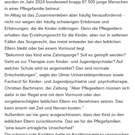
wurden im Jahr 2024 bundesweit knapp 87.500 junge Menschen
in einer Pflegefamilie betreut.
Im Alltag ist das Zusammenleben aber häufig herausfordernd -
nicht nur wegen der häufig schwierigen Erlebnisse und
Erfahrungen, die die Kinder mitbringen. Denn die Pflegeeltern
erhalten das Erziehungsrecht für die Kinder, aber nur in seltenen
Fällen das Sorgerecht, das meist entweder bei den leiblichen
Eltern bleibt oder bei einem Vormund liegt.
"Bekommt das Kind eine Zahnspange? Soll es geimpft werden?
Geht es zur Therapie zum Kinder- und Jugendpsychiater? Auf
welcher Schule wird es angemeldet? Das sind normale
Entscheidungen", sagte der Ulmer Universitätsprofessor sowie
Facharzt für Kinder- und Jugendpsychiatrie und -psychotherapie,
Christian Bachmann, der Zeitung. "Aber Pflegeeltern müssen sich
dafür in der Regel erst mit dem Vormund oder den
sorgeberechtigten leiblichen Eltern ins Benehmen setzen. Das
kann enorm viel Zeit und Nerven kosten."
Außerdem sei nie ganz ausgeschlossen, dass das Kind zu den
leiblichen Eltern zurückkomme. Das sei für die Pflegefamilien
"eine kaum erträgliche Unsicherheit".
Die schwarz-rote Koalition hatte im Koalitionsvertrag versprochen,