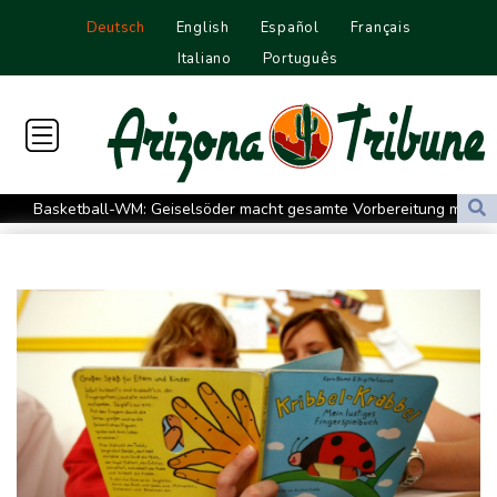
Deutsch
English
Español
Français
Italiano
Português
Basketball-WM: Geiselsöder macht gesamte Vorbereitung mit
Taifun "Dolphin": Flugausfälle, Evakuierung und höchste
Warnstufe in China
Lionel Messi trauert um Vater und langjährigen Manager Jorge
DAK-Analyse: ADHS-Neudiagnosen bei Kindern deutlich
gestiegen
Sohn: Krebs von Ex-Präsident Biden hat sich ausgebreitet und
Metastasen gebildet
Iran stellt harte Bedingungen für Öffnung der Straße von
Hormus