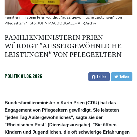
Trauerflor und Schweigeminute: Inter Miami trauert mit Messi
WTA: Sabalenka scheitert überraschend in Toronto
Familienministerin Prien würdigt "außergewöhnliche Leistungen" von
Zwei Bombenanschläge in Kolumbien an erstem Tag im Amt des
Pflegeeltern / Foto: JOHN MACDOUGALL - AFP/Archiv
neuen Präsidenten Espriella
FAMILIENMINISTERIN PRIEN
Busemann: Kein EM-Titel für Neugebauer wäre "eine
WÜRDIGT "AUSSERGEWÖHNLICHE L
Enttäuschung"
EISTUNGEN" VON PFLEGEELTERN
POLITIK
01.06.2026
Teilen
Teilen
Bundesfamilienministerin Karin Prien (CDU) hat das
Engagement von Pflegeeltern gewürdigt. Sie leisteten
"jeden Tag Außergewöhnliches", sagte sie der
"Rheinischen Post" (Dienstagsausgabe). "Sie öffnen
Kindern und Jugendlichen, die oft schwierige Erfahrungen