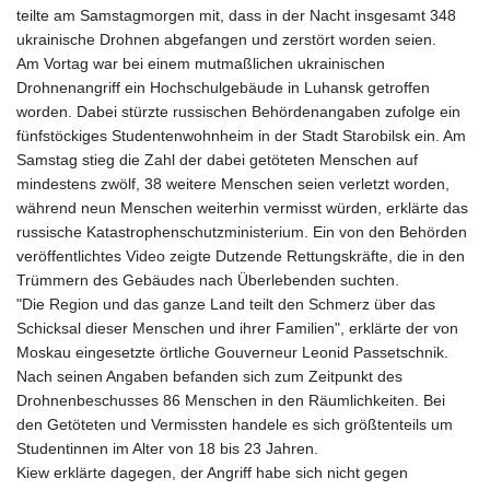
teilte am Samstagmorgen mit, dass in der Nacht insgesamt 348
ukrainische Drohnen abgefangen und zerstört worden seien.
Am Vortag war bei einem mutmaßlichen ukrainischen
Drohnenangriff ein Hochschulgebäude in Luhansk getroffen
worden. Dabei stürzte russischen Behördenangaben zufolge ein
fünfstöckiges Studentenwohnheim in der Stadt Starobilsk ein. Am
Samstag stieg die Zahl der dabei getöteten Menschen auf
mindestens zwölf, 38 weitere Menschen seien verletzt worden,
während neun Menschen weiterhin vermisst würden, erklärte das
russische Katastrophenschutzministerium. Ein von den Behörden
veröffentlichtes Video zeigte Dutzende Rettungskräfte, die in den
Trümmern des Gebäudes nach Überlebenden suchten.
"Die Region und das ganze Land teilt den Schmerz über das
Schicksal dieser Menschen und ihrer Familien", erklärte der von
Moskau eingesetzte örtliche Gouverneur Leonid Passetschnik.
Nach seinen Angaben befanden sich zum Zeitpunkt des
Drohnenbeschusses 86 Menschen in den Räumlichkeiten. Bei
den Getöteten und Vermissten handele es sich größtenteils um
Studentinnen im Alter von 18 bis 23 Jahren.
Kiew erklärte dagegen, der Angriff habe sich nicht gegen