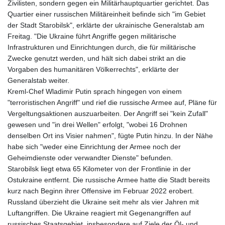
Zivilisten, sondern gegen ein Militärhauptquartier gerichtet. Das
Quartier einer russischen Militäreinheit befinde sich "im Gebiet
der Stadt Starobilsk", erklärte der ukrainische Generalstab am
Freitag. "Die Ukraine führt Angriffe gegen militärische
Infrastrukturen und Einrichtungen durch, die für militärische
Zwecke genutzt werden, und hält sich dabei strikt an die
Vorgaben des humanitären Völkerrechts", erklärte der
Generalstab weiter.
Kreml-Chef Wladimir Putin sprach hingegen von einem
"terroristischen Angriff" und rief die russische Armee auf, Pläne für
Vergeltungsaktionen auszuarbeiten. Der Angriff sei "kein Zufall"
gewesen und "in drei Wellen" erfolgt, "wobei 16 Drohnen
denselben Ort ins Visier nahmen", fügte Putin hinzu. In der Nähe
habe sich "weder eine Einrichtung der Armee noch der
Geheimdienste oder verwandter Dienste" befunden.
Starobilsk liegt etwa 65 Kilometer von der Frontlinie in der
Ostukraine entfernt. Die russische Armee hatte die Stadt bereits
kurz nach Beginn ihrer Offensive im Februar 2022 erobert.
Russland überzieht die Ukraine seit mehr als vier Jahren mit
Luftangriffen. Die Ukraine reagiert mit Gegenangriffen auf
russisches Staatsgebiet, insbesondere auf Ziele der Öl- und