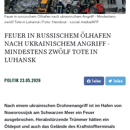
Deutsche Industrieproduktion zeigt sich widerstandsfähig -
Rekordstand bei Exporten
Feuer in russischem Ölhafen nach ukrainischem Angriff - Mindestens
Weniger Falschgeld im ersten Halbjahr im Umlauf
zwölf Tote in Luhansk / Foto: Handout - social media/AFP
Anhaltende Trockenheit: Rheinpegel bei Düsseldorf auf
FEUER IN RUSSISCHEM ÖLHAFEN
historischem Tief
NACH UKRAINISCHEM ANGRIFF -
Urteil: Nähe zu Muslimbruderschaft kann Verbeamtung
MINDESTENS ZWÖLF TOTE IN
entgegenstehen
LUHANSK
POLITIK
23.05.2026
Teilen
Teilen
Nach einem ukrainischen Drohnenangriff ist im Hafen von
Noworossijsk am Schwarzen Meer ein Feuer
ausgebrochen. Herabstürzende Trümmer hätten ein
Öldepot und auch das Gelände des Kraftstoffterminals