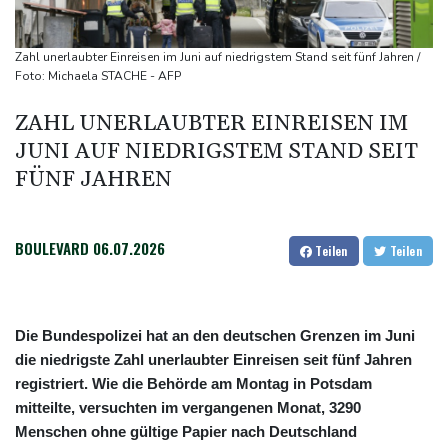
Verteidigungspakt schließen
Sprengstoff-Drohne am Leipziger Flughafen:
Zahl unerlaubter Einreisen im Juni auf niedrigstem Stand seit fünf Jahren /
Bundesanwaltschaft übernimmt Ermittlungen
Foto: Michaela STACHE - AFP
Ungenügender Schutz von Kindern: Meta muss in USA 567
ZAHL UNERLAUBTER EINREISEN IM
Millionen Dollar zahlen
JUNI AUF NIEDRIGSTEM STAND SEIT
FÜNF JAHREN
BOULEVARD
06.07.2026
Teilen
Teilen
Die Bundespolizei hat an den deutschen Grenzen im Juni
die niedrigste Zahl unerlaubter Einreisen seit fünf Jahren
registriert. Wie die Behörde am Montag in Potsdam
mitteilte, versuchten im vergangenen Monat, 3290
Menschen ohne gültige Papier nach Deutschland