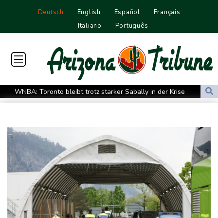
Deutsch
English
Español
Français
Italiano
Português
WNBA: Toronto bleibt trotz starker Sabally in der Krise
Grindel erwartet nahendes Ende der Ära Infantino
Regierung will bei Klimaschutz vorerst nicht nachsteuern - Kritik
der Grünen
Hitze und Niedrigwasser: Städte- und Gemeindebund fordert
"nationalen Kraftakt"
Infantinos Investorenplan: FIFA-Experte fordert Aufarbeitung
Biathlon-Olympiasieger Jacquelin wird Teilzeit-Radprofi
Kircher: VAR nicht "zu kleinteilig" einsetzen
Kreise: Türkei will mit Pakistan und Saudi-Arabien