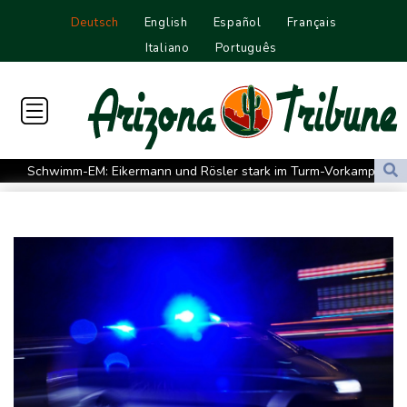
Deutsch
English
Español
Français
Italiano
Português
Schwimm-EM: Eikermann und Rösler stark im Turm-Vorkampf
Kompany: "Es ist schwierig, besser zu werden"
Medien: Diomande wechselt zu Real Madrid
E-Auto-Boom setzt sich auch im Juli fort - Neuwagenmarkt
weiter im Aufwärtstrend
Lebenslange Haft in Prozess um Autoanschlag auf Münchner
Verdi-Demo
Korruptionsermittlungen gegen ukrainische Ex-Botschafterin in
den USA
Wahl-O-Mat zu Landtagswahl in Sachsen-Anhalt gestartet