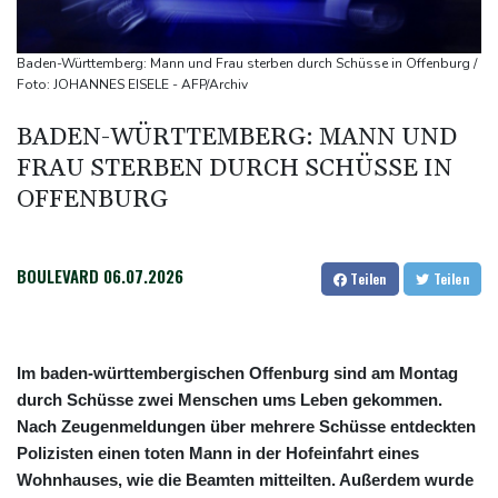
Bundesverfassungsgericht: Bundestag muss "zeitnah" über
Wahleinsprüche entscheiden
Baden-Württemberg: Mann und Frau sterben durch Schüsse in Offenburg /
KI-Boom: Siemens verzeichnet Rekord bei Auftragseingang und
Foto: JOHANNES EISELE - AFP/Archiv
deutliche Gewinnzuwachs
BADEN-WÜRTTEMBERG: MANN UND
Frau aus Berliner Kleingartenvorstand soll fast eine Million Euro
FRAU STERBEN DURCH SCHÜSSE IN
veruntreut haben
OFFENBURG
BOULEVARD
06.07.2026
Teilen
Teilen
Im baden-württembergischen Offenburg sind am Montag
durch Schüsse zwei Menschen ums Leben gekommen.
Nach Zeugenmeldungen über mehrere Schüsse entdeckten
Polizisten einen toten Mann in der Hofeinfahrt eines
Wohnhauses, wie die Beamten mitteilten. Außerdem wurde