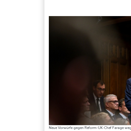
Unter Traktor eingeklemmt: Zwölfjähriger stirbt in Nordrhein
Neue Vorwürfe gegen Reform-UK-Chef Farage wege