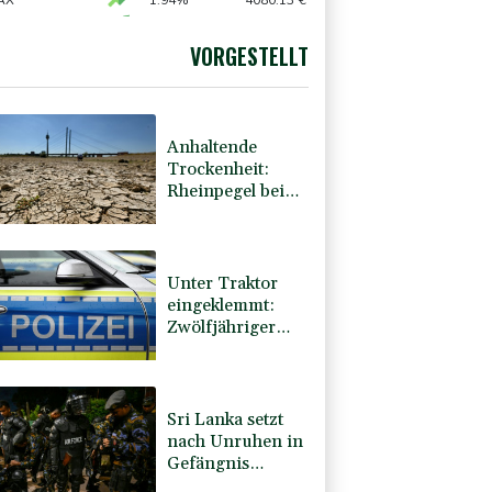
ein
AX
1.94%
4080.13
€
X
0.33%
32538.3
€
preis
1.5%
4364.9
$
VORGESTELLT
USD
0.07%
1.1533
$
Anhaltende
Trockenheit:
Rheinpegel bei
Düsseldorf auf
historischem Tief
Unter Traktor
eingeklemmt:
Zwölfjähriger
stirbt in
Nordrhein-
Westfalen
Sri Lanka setzt
nach Unruhen in
Gefängnis
Soldaten ein