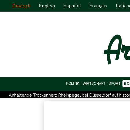
Deutsch
English
Español
Français
Italian
POLITIK
WIRTSCHAFT
SPORT
BO
Anhaltende Trockenheit: Rheinpegel bei Düsseldorf auf histo
Nationaler Sicherheitsrat mit Merz hat zu Drohnenvorfall in L
Regierung und Opposition in Venezuela nehmen offiziellen D
Angeblicher "Geburtstourismus": Trump unternimmt neuen Vo