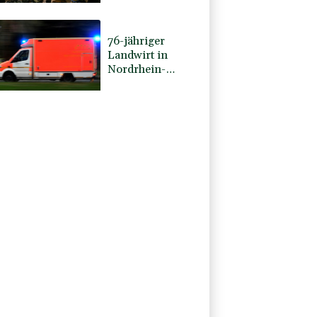
76-jähriger
Landwirt in
Nordrhein-
Westfalen von
Traktor überrollt
und getötet