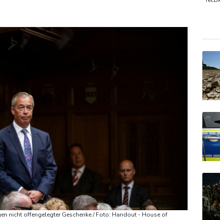
-Westfalen
Sri Lanka setzt nach Unruhen in Gefängnis Soldaten 
TecD
MDA
Gold
EUR/
n nicht offengelegter Geschenke / Foto: Handout - House of