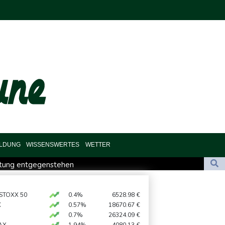
ILDUNG
WISSENSWERTES
WETTER
mtung entgegenstehen
iwasser-Knockout
 STOXX 50
0.4%
6528.98
€
X
0.57%
18670.67
€
analufer in Schleswig-Holstein entdeckt
0.7%
26324.09
€