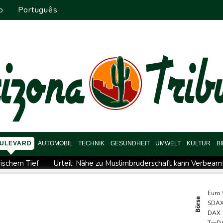
o
Português
ULEVARD
AUTOMOBIL
TECHNIK
GESUNDHEIT
UMWELT
KULTUR
B
rischem Tief
Urteil: Nähe zu Muslimbruderschaft kann Verbea
eipzig getagt
Dina Ebimbe wechselt von Frankfurt zu Schalke
ialog auf - ohne Machado
Schwimm-EM: Gose holt Gold im Fre
Euro
Börse
SDA
rstoß im Streit um US-Staatsbürgerschaft
Würgeschlange an K
DAX