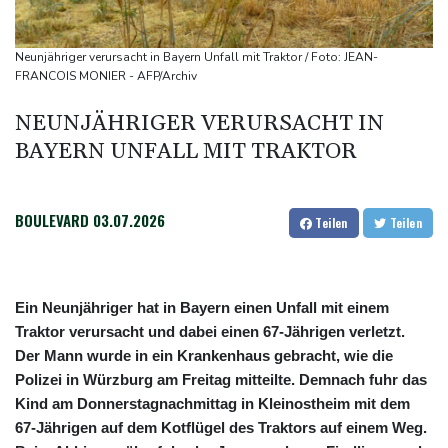
Feuerwehrleute im Einsatz
Umfrage: Mehrheit der Deutschen gegen Abschaffung der
Neunjähriger verursacht in Bayern Unfall mit Traktor / Foto: JEAN-
"Rente mit 63"
FRANCOIS MONIER - AFP/Archiv
Klingbeil plant höhere Besteuerung bestimmter Vereine
NEUNJÄHRIGER VERURSACHT IN
Bericht: Dobrindt verdoppelt Anti-Drohnen-Einheiten der
BAYERN UNFALL MIT TRAKTOR
Bundespolizei
Netanjahu lehnt von Trump unterstützten 15-Punkte-Plan für
Gazastreifen weiter ab
BOULEVARD
03.07.2026
Teilen
Teilen
Ein Neunjähriger hat in Bayern einen Unfall mit einem
Traktor verursacht und dabei einen 67-Jährigen verletzt.
Der Mann wurde in ein Krankenhaus gebracht, wie die
Polizei in Würzburg am Freitag mitteilte. Demnach fuhr das
Kind am Donnerstagnachmittag in Kleinostheim mit dem
67-Jährigen auf dem Kotflügel des Traktors auf einem Weg.