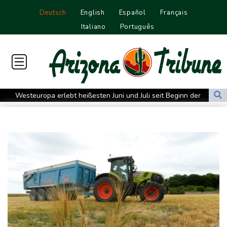
Deutsch
English
Español
Français
Italiano
Português
Westeuropa erlebt heißesten Juni und Juli seit Beginn der
Aufzeichnungen
Datenbank: 2025 starben weltweit 350 humanitäre Helfer - 186
davon im Gazastreifen
Trump verzichtet offenbar vorerst auf Angriffe auf Iran: "Halten
uns zurück"
Trauer um Jorge Messi: Fußballstar Lionel Messi nimmt Abschied
von seinem Vater
Nowitzki trauert um ersten NBA-Coach Nelson: "RIP, Legende"
Neuer Waldbrand in Südfrankreich: Mehr als 200