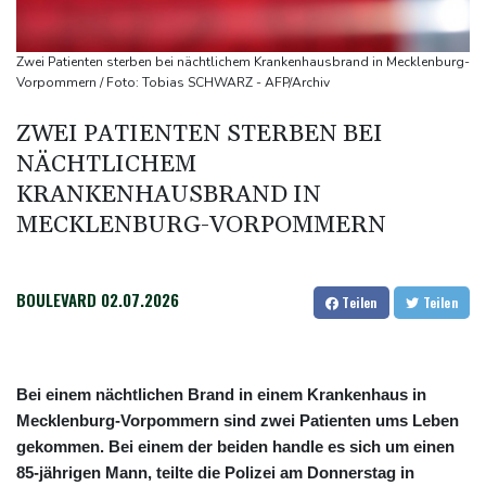
zeitweise eingeschränkt
Doppelpack Freigang: Frankfurt schlägt auch Malmö
Zwei Patienten sterben bei nächtlichem Krankenhausbrand in Mecklenburg-
Explosion mutmaßlich ukrainischer Drohne in Bulgarien löst
Vorpommern / Foto: Tobias SCHWARZ - AFP/Archiv
diplomatische Verstimmung aus
ZWEI PATIENTEN STERBEN BEI
Selenskyj warnt vor Folgen russischer Angriffe - Vucic für
NÄCHTLICHEM
Integrität der Ukraine
KRANKENHAUSBRAND IN
MECKLENBURG-VORPOMMERN
BOULEVARD
02.07.2026
Teilen
Teilen
Bei einem nächtlichen Brand in einem Krankenhaus in
Mecklenburg-Vorpommern sind zwei Patienten ums Leben
gekommen. Bei einem der beiden handle es sich um einen
85-jährigen Mann, teilte die Polizei am Donnerstag in