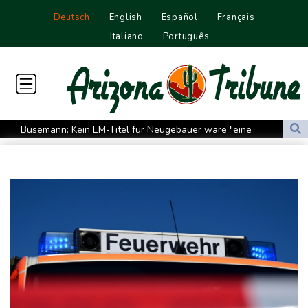
Deutsch
English
Español
Français
Italiano
Português
Busemann: Kein EM-Titel für Neugebauer wäre "eine
Enttäuschung"
Becker: Wer mehr will als Klassenerhalt hat "Fehler im Kopf"
Sohn: Krebs von Ex-Präsident Joe Biden hat sich ausgebreitet
und Metastasen gebildet
Bilger: Boni von Bahn-Managern werden an Einhaltung der
Vorgaben des Bundes geknüpft
FIFA stärkt Infantino - und holt zum Rundumschlag aus
Torlos gegen Kaiserslautern: Stotterstart von Wolfsburg
Ätna auf Sizilien ausgebrochen - Flugverkehr in Catania