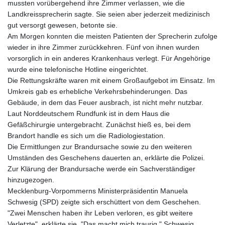
mussten vorübergehend ihre Zimmer verlassen, wie die
Landkreissprecherin sagte. Sie seien aber jederzeit medizinisch
gut versorgt gewesen, betonte sie.
Am Morgen konnten die meisten Patienten der Sprecherin zufolge
wieder in ihre Zimmer zurückkehren. Fünf von ihnen wurden
vorsorglich in ein anderes Krankenhaus verlegt. Für Angehörige
wurde eine telefonische Hotline eingerichtet.
Die Rettungskräfte waren mit einem Großaufgebot im Einsatz. Im
Umkreis gab es erhebliche Verkehrsbehinderungen. Das
Gebäude, in dem das Feuer ausbrach, ist nicht mehr nutzbar.
Laut Norddeutschem Rundfunk ist in dem Haus die
Gefäßchirurgie untergebracht. Zunächst hieß es, bei dem
Brandort handle es sich um die Radiologiestation.
Die Ermittlungen zur Brandursache sowie zu den weiteren
Umständen des Geschehens dauerten an, erklärte die Polizei.
Zur Klärung der Brandursache werde ein Sachverständiger
hinzugezogen.
Mecklenburg-Vorpommerns Ministerpräsidentin Manuela
Schwesig (SPD) zeigte sich erschüttert von dem Geschehen.
"Zwei Menschen haben ihr Leben verloren, es gibt weitere
Verletzte", erklärte sie. "Das macht mich traurig." Schwesig