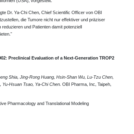
ifornien (USA), vorgestellt.
te Dr. Ya-Chi Chen, Chief Scientific Officer von OBI
zustellen, die Tumore nicht nur effektiver und präziser
eduzieren und Patienten damit potenziell
eten."
902: Preclinical Evaluation of a Next-Generation TROP2
heng Shia, Jing-Rong Huang, Hsin-Shan Wu, Lu-Tzu Chen,
u, Yu-Hsuan Tsao, Ya-Chi Chen.
OBI Pharma, Inc, Taipeh,
tive Pharmacology and Translational Modeling