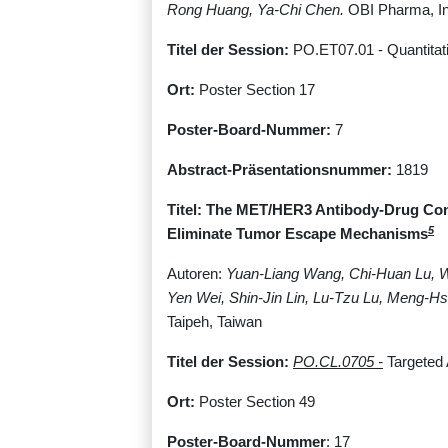
Rong Huang, Ya-Chi Chen.
OBI Pharma, In
Titel der Session:
PO.ET07.01 - Quantitat
Ort:
Poster Section 17
Poster-Board-Nummer:
7
Abstract-Präsentationsnummer:
1819
Titel: The MET/HER3 Antibody-Drug Con
5
Eliminate Tumor Escape Mechanisms
Autoren:
Yuan-Liang Wang, Chi-Huan Lu, 
Yen Wei, Shin-Jin Lin, Lu-Tzu Lu, Meng-H
Taipeh, Taiwan
Titel der Session:
PO.CL.0705 -
Targeted 
Ort:
Poster Section 49
Poster-Board-Nummer
: 17