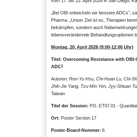
vom 17. bis 22. April 2026 in San Diego, Kal
„Bei OBI entwickeln wir bessere ADCs", sag
Pharma. „Unser Ziel ist es, Therapien bereit
bekämpfen, sondern auch Nebenwirkungen r
lebensverändernde Behandlungsoptionen bi
Montag, 20. April 2026 (9:00-12:00 Uhr)
Titel: Overcoming Resistance with OBI-
1
ADC
Autoren:
Ren-Yu Hsu, Chi-Huan Lu, Chi-S
Jhih-Jie Yang, Tzu-Min Yen, Jyy-Shiuan T
Taiwan
Titel der Session:
PO. ET07.01 - Quantita
Ort:
Poster Section 17
Poster-Board-Nummer
: 6