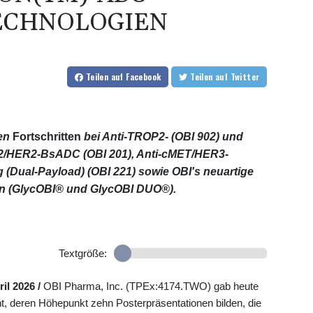
CHNOLOGIEN
Teilen
auf Facebook
Teilen
auf Twitter
ten
Fortschritten
bei Anti-TROP2- (OBI 902) und
P2/HER2-BsADC (OBI 201), Anti-cMET/HER3-
 (Dual-Payload) (OBI 221) sowie OBI's neuartige
n (GlycOBI® und GlycOBI DUO®).
Textgröße:
ril 2026 /
OBI Pharma, Inc. (TPEx:4174.TWO) gab heute
, deren Höhepunkt zehn Posterpräsentationen bilden, die