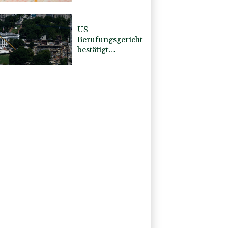
Nordrhein-
Westfalen
US-
Berufungsgericht
bestätigt
Aussetzung von
Trumps
umstrittenen
Ballsaal-Plänen