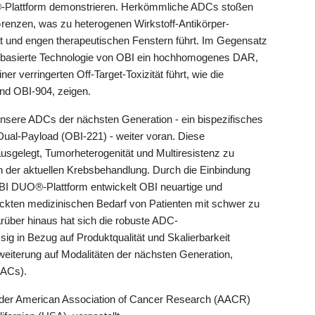
®
-Plattform demonstrieren. Herkömmliche ADCs stoßen
 Grenzen, was zu heterogenen Wirkstoff-Antikörper-
ät und engen therapeutischen Fenstern führt. Im Gegensatz
kanbasierte Technologie von OBI ein hochhomogenes DAR,
r verringerten Off-Target-Toxizität führt, wie die
d OBI-904, zeigen.
unsere ADCs der nächsten Generation - ein bispezifisches
Dual-Payload (OBI-221) - weiter voran. Diese
ausgelegt, Tumorheterogenität und Multiresistenz zu
n der aktuellen Krebsbehandlung. Durch die Einbindung
OBI DUO
®
-Plattform entwickelt OBI neuartige und
deckten medizinischen Bedarf von Patienten mit schwer zu
über hinaus hat sich die robuste ADC-
sig in Bezug auf Produktqualität und Skalierbarkeit
rweiterung auf Modalitäten der nächsten Generation,
DACs).
 der American Association of Cancer Research (AACR)