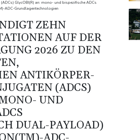
n (ADCs) GlycOBI(R) an: mono- und bispezifische ADCs
(TM)-ADC-Grundlagentechnologien
NDIGT ZEHN
TATIONEN AUF DER
GUNG 2026 ZU DEN
EN,
HEN ANTIKÖRPER-
JUGATEN (ADCS)
: MONO- UND
ADCS
CH DUAL-PAYLOAD) S
ON(TM)-ADC-G