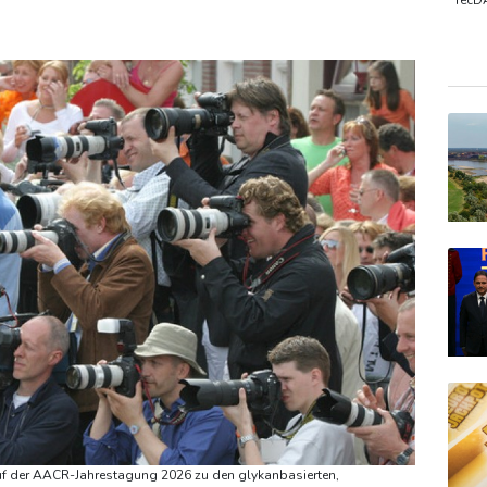
 gegen Drogengewalt an
TecD
DAX
Gold
EUR/
uf der AACR-Jahrestagung 2026 zu den glykanbasierten,