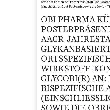
ortsspezifischen Antikörper-Wirkstoff-Konjugate
(einschließlich Dual-Payload) sowie die Obrion
OBI PHARMA KÜ
POSTERPRÄSEN
AACR-JAHRESTA
GLYKANBASIERT
ORTSSPEZIFISC
WIRKSTOFF-KON
GLYCOBI(R) AN
BISPEZIFISCHE 
(EINSCHLIESSLI
OWIE DIE OBRI