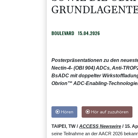
RUNDLAGENTE
BOULEVARD
15.04.2026
Posterpräsentationen zu den neues
Nectin-4- (OBI 904) ADCs, Anti-TRO
BsADC mit doppelter Wirkstoffladung
Obrion™ ADC-Enabling-Technologie
Hören
Hör auf zuzuhören
TAIPEI, TW /
ACCESS Newswire
/ 15. Ap
seine Teilnahme an der AACR 2026 bekannt