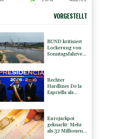
AX
1.67%
4068.78
€
0.68%
26319.45
€
preis
2.28%
4399.7
$
VORGESTELLT
USD
0.32%
1.1562
$
BUND kritisiert
Lockerung von
Sonntagsfahrverbot
für Lkw - BDI
begrüßt es
Rechter
Hardliner De la
Espriella als
Kolumbiens
Präsident
vereidigt
Eurojackpot
geknackt: Mehr
als 32 Millionen
Euro gehen nach