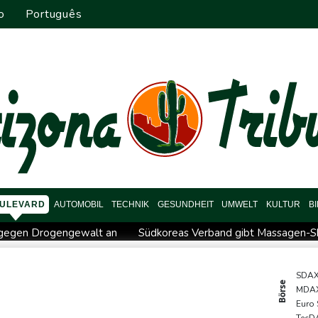
o
Português
ULEVARD
AUTOMOBIL
TECHNIK
GESUNDHEIT
UMWELT
KULTUR
B
f gegen Drogengewalt an
Südkoreas Verband gibt Massagen-Sk
r Rechenzentren riesiges Gaskraftwerk
Nächste Pleite im Leagu
Bayer-Boss Carro: "Wir wollen Titel gewinnen"
Bericht: EU
SDA
Börse
MDA
iffe in Region Kiew
BUND kritisiert Lockerung von Sonntagsfah
Euro