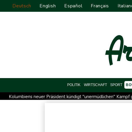
Deutsch
English
Español
Français
Italian
POLITIK
WIRTSCHAFT
SPORT
BO
Kolumbiens neuer Präsident kündigt "unermüdlichen" Kamp
Größer als alle bisherigen US-Anlagen: Amazon finanziert fü
Nowotny sieht Klopp als mögliche Stütze im Jugendbereich
Militärverwaltung: Mindestens drei Tote durch russische Angr