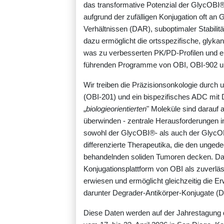
das transformative Potenzial der GlycOBI
aufgrund der zufälligen Konjugation oft an
Verhältnissen (DAR), suboptimaler Stabilit
dazu ermöglicht die ortsspezifische, gly
was zu verbesserten PK/PD-Profilen und eine
führenden Programme von OBI, OBI-902 un
Wir treiben die Präzisionsonkologie durch 
(OBI-201) und ein bispezifisches ADC mit 
„
biologieorientierten
" Moleküle sind darauf 
überwinden - zentrale Herausforderungen i
sowohl der GlycOBI
®
- als auch der Glyc
differenzierte Therapeutika, die den unge
behandelnden soliden Tumoren decken. Dar
Konjugationsplattform von OBI als zuverläs
erwiesen und ermöglicht gleichzeitig die E
darunter Degrader-Antikörper-Konjugate (
Diese Daten werden auf der Jahrestagung