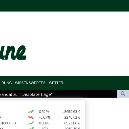
ILDUNG
WISSENSWERTES
WETTER
andal zu: "Desolate Lage"
es Cup für Müller und Vancouver
 importiert wieder mehr Flüssiggas aus Russland
X
0.51%
18659.63
€
X
-0.07%
32407.2
€
rverbot für Lkw - BDI begrüßt es
 STOXX 50
0.33%
6523.86
€