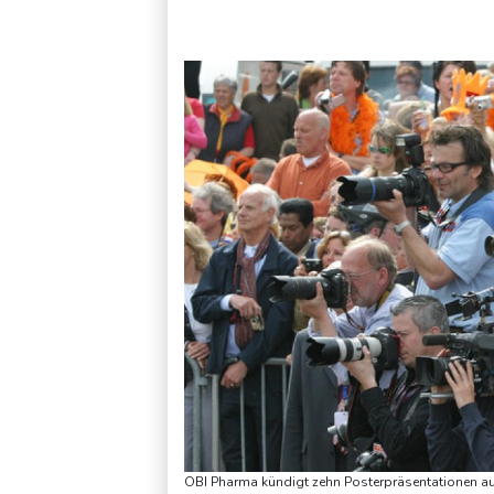
Kolumbien: Neuer Präsident kündigt "unermüdlichen" Kampf
OBI Pharma kündigt zehn Posterpräsentationen a