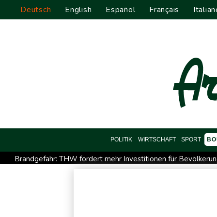
Deutsch
English
Español
Français
Italian
POLITIK
WIRTSCHAFT
SPORT
BO
Brandgefahr: THW fordert mehr Investitionen für Bevölkeru
FIFA-Statement: Rückendeckung für Infantino
Fehlstart d
US-Kriegsschiffe der neuen "Trump"-Klasse könnten 275 Milli
Dobrindt: Drohnen-Vorfall in Leipzig ist "neue Gefahrenqualit