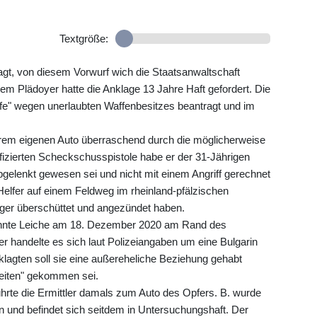
Textgröße:
gt, von diesem Vorwurf wich die Staatsanwaltschaft
em Plädoyer hatte die Anklage 13 Jahre Haft gefordert. Die
fe" wegen unerlaubten Waffenbesitzes beantragt und im
 ihrem eigenen Auto überraschend durch die möglicherweise
difizierten Scheckschusspistole habe er der 31-Jährigen
bgelenkt gewesen sei und nicht mit einem Angriff gerechnet
Helfer auf einem Feldweg im rheinland-pfälzischen
ger überschüttet und angezündet haben.
rannte Leiche am 18. Dezember 2020 am Rand des
 handelte es sich laut Polizeiangaben um eine Bulgarin
klagten soll sie eine außereheliche Beziehung gehabt
keiten" gekommen sei.
führte die Ermittler damals zum Auto des Opfers. B. wurde
 und befindet sich seitdem in Untersuchungshaft. Der