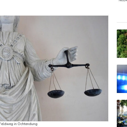
echef: Gehen "proaktiv" vor
Jaissle neuer Teammanager bei
TecD
DAX
Gold
EUR/
uf Feldweg in Ochtendung