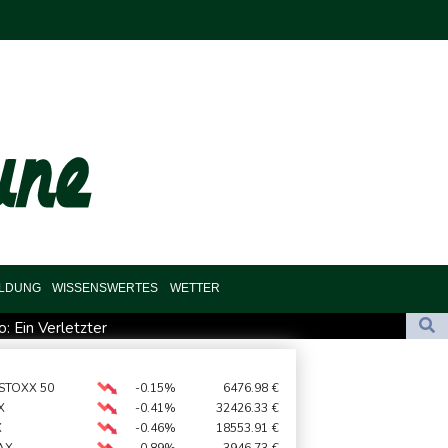
ILDUNG
WISSENSWERTES
WETTER
 Ein Verletzter
ht "neues Bedrohungsszenario"
 STOXX 50
-0.15%
6476.98
€
X
-0.41%
32426.33
€
X
-0.46%
18553.91
€