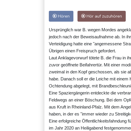
Hören
Hör auf zuzuhören
Ursprünglich war B. wegen Mordes angekla
jedoch nach der Beweisaufnahme ab. In ihr
Verteidigung hatte eine "angemessene Stra
Übrigen einen Freispruch gefordert.
Laut Anklagevorwurf tötete B. die Frau in
zuvor geöffnete Beifahrertür. Mit einer mo
zweimal in den Kopf geschossen, als sie a
habe. Danach soll er die Leiche mit einem 
Ochtendung abgelegt, mit Brandbeschleuni
Eine Spaziergängerin entdeckte die verb
Feldwegs an einer Böschung. Bei dem Opfer
aus Kruft in Rheinland-Pfalz. Mit dem Ange
haben, in der es "immer wieder zu Streitig
Eine erfolgreiche Öffentlichkeitsfahndung 
im Jahr 2020 an Heiligabend festgenommen