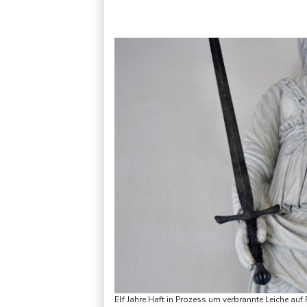
Netanjahu stellt sich gegen US-Plan zum Gazastreifen - Arme
Elf Jahre Haft in Prozess um verbrannte Leiche a