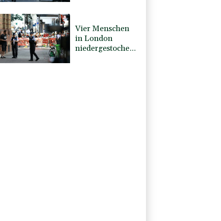
kranker Frau
niedergestochen
Vier Menschen
in London
niedergestochen
- eine Frau
festgenommen