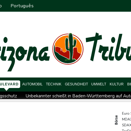
o
Português
ULEVARD
AUTOMOBIL
TECHNIK
GESUNDHEIT
UMWELT
KULTUR
B
ngsschutz
Unbekannter schießt in Baden-Württemberg auf Auto:
er Hartplatzsaison: Zverev scheitert in Montréal
arden Dollar kosten
Drohnen-Vorfall in Leipzig: Dobrindt sie
Euro
Börse
MDA
ät"
Schwimm-EM: Wesemann gewinnt Gold vom 3-m-Brett
SDA