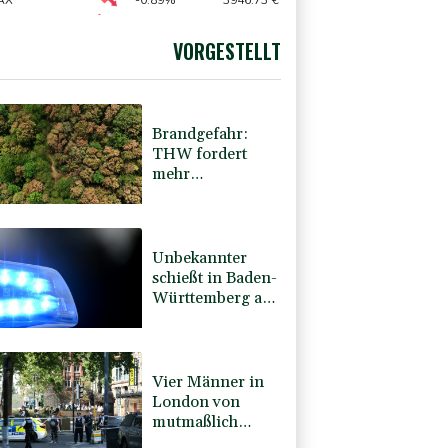
 Woltemade-Klub Newcastle
AX
-0.89%
3946.73
€
-0.29%
26126.3
€
preis
0.04%
4307
$
VORGESTELLT
USD
0.21%
1.1558
$
Brandgefahr:
THW fordert
mehr
Investitionen für
Bevölkerungsschutz
Unbekannter
schießt in Baden-
Württemberg auf
Auto: Ein
Verletzter
Vier Männer in
London von
mutmaßlich
psychisch