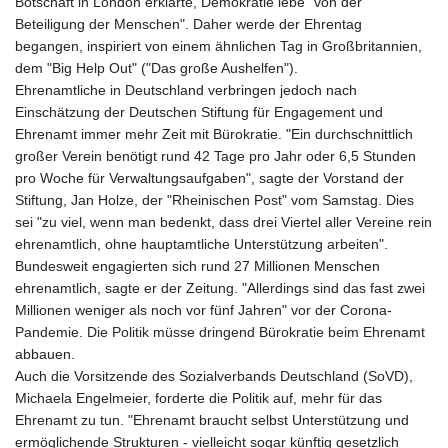
Botschaft in London erklärte, Demokratie lebe "von der
Beteiligung der Menschen". Daher werde der Ehrentag
begangen, inspiriert von einem ähnlichen Tag in Großbritannien,
dem "Big Help Out" ("Das große Aushelfen").
Ehrenamtliche in Deutschland verbringen jedoch nach
Einschätzung der Deutschen Stiftung für Engagement und
Ehrenamt immer mehr Zeit mit Bürokratie. "Ein durchschnittlich
großer Verein benötigt rund 42 Tage pro Jahr oder 6,5 Stunden
pro Woche für Verwaltungsaufgaben", sagte der Vorstand der
Stiftung, Jan Holze, der "Rheinischen Post" vom Samstag. Dies
sei "zu viel, wenn man bedenkt, dass drei Viertel aller Vereine rein
ehrenamtlich, ohne hauptamtliche Unterstützung arbeiten".
Bundesweit engagierten sich rund 27 Millionen Menschen
ehrenamtlich, sagte er der Zeitung. "Allerdings sind das fast zwei
Millionen weniger als noch vor fünf Jahren" vor der Corona-
Pandemie. Die Politik müsse dringend Bürokratie beim Ehrenamt
abbauen.
Auch die Vorsitzende des Sozialverbands Deutschland (SoVD),
Michaela Engelmeier, forderte die Politik auf, mehr für das
Ehrenamt zu tun. "Ehrenamt braucht selbst Unterstützung und
ermöglichende Strukturen - vielleicht sogar künftig gesetzlich