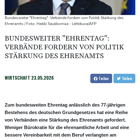
Kolumbiens neuer Präsident kündigt "unermüdlichen" Kampf
gegen Drogengewalt an
Bundesweiter "Ehrentag": Verbände fordern von Politik Stärkung des
Südkoreas Verband gibt Massagen-Skandal zu: "Desolate Lage"
Ehrenamts / Foto: Heikki Saukkomaa - Lehtikuva/AFP
Größer als alle bisherigen US-Anlagen: Amazon finanziert für
BUNDESWEITER "EHRENTAG":
Rechenzentren riesiges Gaskraftwerk
VERBÄNDE FORDERN VON POLITIK
STÄRKUNG DES EHRENAMTS
WIRTSCHAFT
23.05.2026
Teilen
Teilen
Zum bundesweiten Ehrentag anlässlich des 77-jährigen
Bestehens des deutschen Grundgesetzes hat eine Reihe
von Verbänden eine Stärkung des Ehrenamts gefordert.
Weniger Bürokratie für die ehrenamtliche Arbeit und eine
bessere Vereinbarkeit mit dem Beruf verlangten am