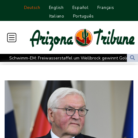
Deutsch
English
Español
Français
Italiano
Português
Schwimm-EM: Freiwasserstaffel um Wellbrock gewinnt Gold
US-Senat bestätigt Trumps umstrittenen Justizminister Blanche
Vulkan Ätna auf Sizilien erneut ausgebrochen - Ankünfte am
Flughafen Catania gestrichen
Selenskyj: Mindestens vier Tote durch russische Angriffe in
Region Kiew
Mercedes GLA neu gegen alt: Der große Sprung ins
Elektrozeitalter
Skoda Kodiaq gegen VW Tayron: Das bessere Familien-SUV
Leagues Cup: Müller mit Vancouver schon ausgeschieden