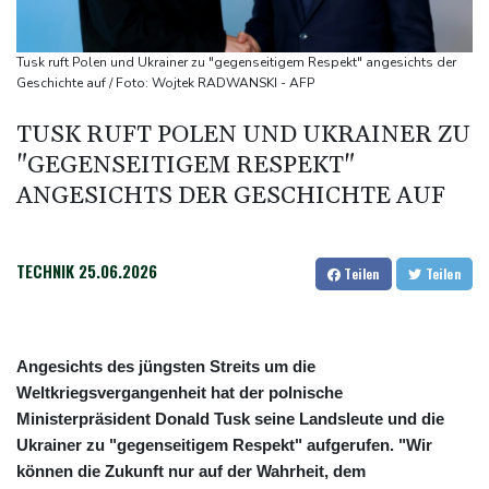
Lastwagen
Trump spricht nach Ballsaal-Urteil von "nationaler Schande"
Tusk ruft Polen und Ukrainer zu "gegenseitigem Respekt" angesichts der
Abholzung im Amazonas auf niedrigstem Stand seit einem
Geschichte auf / Foto: Wojtek RADWANSKI - AFP
Jahrzehnt
TUSK RUFT POLEN UND UKRAINER ZU
Frei: Über Beteiligung an AfD-Regierung entscheidet nicht CDU
"GEGENSEITIGEM RESPEKT"
in Sachsen-Anhalt
ANGESICHTS DER GESCHICHTE AUF
TECHNIK
25.06.2026
Teilen
Teilen
Angesichts des jüngsten Streits um die
Weltkriegsvergangenheit hat der polnische
Ministerpräsident Donald Tusk seine Landsleute und die
Ukrainer zu "gegenseitigem Respekt" aufgerufen. "Wir
können die Zukunft nur auf der Wahrheit, dem