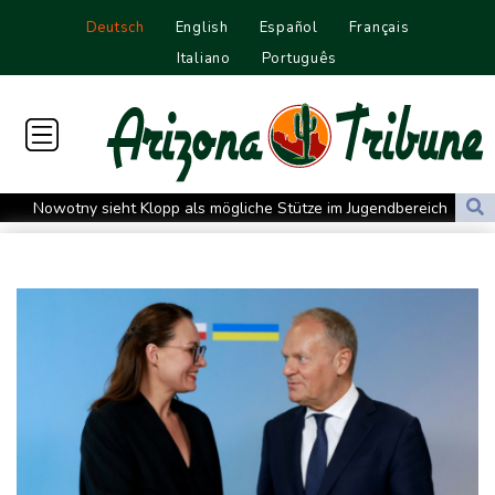
Deutsch
English
Español
Français
Italiano
Português
Nowotny sieht Klopp als mögliche Stütze im Jugendbereich
Bayer-Boss Carro: "Wir wollen Titel gewinnen"
Bericht: EU importiert wieder mehr Flüssiggas aus Russland
Militärverwaltung: Mindestens drei Tote durch russische Angriffe
in Region Kiew
BUND kritisiert Lockerung von Sonntagsfahrverbot für Lkw - BDI
begrüßt es
Kolumbien: Neuer Präsident kündigt "unermüdlichen" Kampf
gegen Drogengewalt an
BUND kritisiert Lockerung von Sonn- und Feiertagsfahrverbot für