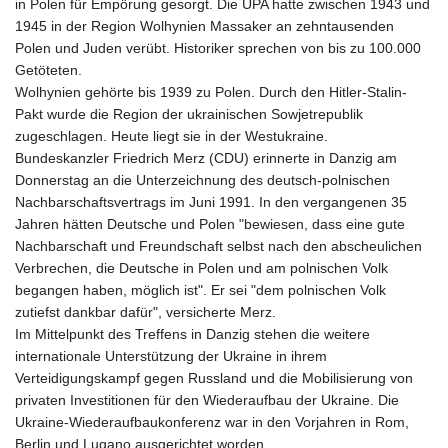
in Polen für Empörung gesorgt. Die UPA hatte zwischen 1943 und
1945 in der Region Wolhynien Massaker an zehntausenden
Polen und Juden verübt. Historiker sprechen von bis zu 100.000
Getöteten.
Wolhynien gehörte bis 1939 zu Polen. Durch den Hitler-Stalin-
Pakt wurde die Region der ukrainischen Sowjetrepublik
zugeschlagen. Heute liegt sie in der Westukraine.
Bundeskanzler Friedrich Merz (CDU) erinnerte in Danzig am
Donnerstag an die Unterzeichnung des deutsch-polnischen
Nachbarschaftsvertrags im Juni 1991. In den vergangenen 35
Jahren hätten Deutsche und Polen "bewiesen, dass eine gute
Nachbarschaft und Freundschaft selbst nach den abscheulichen
Verbrechen, die Deutsche in Polen und am polnischen Volk
begangen haben, möglich ist". Er sei "dem polnischen Volk
zutiefst dankbar dafür", versicherte Merz.
Im Mittelpunkt des Treffens in Danzig stehen die weitere
internationale Unterstützung der Ukraine in ihrem
Verteidigungskampf gegen Russland und die Mobilisierung von
privaten Investitionen für den Wiederaufbau der Ukraine. Die
Ukraine-Wiederaufbaukonferenz war in den Vorjahren in Rom,
Berlin und Lugano ausgerichtet worden.