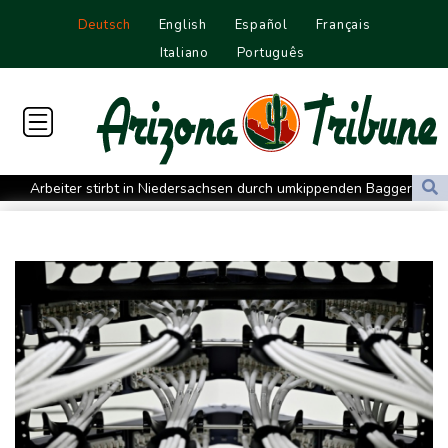
Deutsch
English
Español
Français
Italiano
Português
Arbeiter stirbt in Niedersachsen durch umkippenden Bagger
Mehr Geld für Bundeswehr und Infrastruktur: Industrie erhält
mehr Aufträge
Bislang fast 12.000 Hitzetote in Deutschland - hohe Sterblichkeit
vor allem im Juni
Arbeiter stribt in Niedersachsen durch umkippenden Bagger
Studie: Klimawandel verdoppelt Wahrscheinlichkeit für
Waldbrände in Kanada
Niedersachsen: Splittergranate aus Zweitem Weltkrieg in
Einfamilienhaus entdeckt