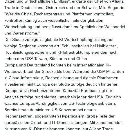
Daten und wirtschaftlichen Einfluss", erklärte der Chef von Allianz
Trade in Deutschland, Österreich und der Schweiz, Milo Bogaerts.
"Wer die Chips, Rechenzentren und Plattformen kontrolliert,
kontrolliert künftig auch wesentliche Teile der globalen
Wertschöpfung und beeinflusst damit maßgeblich den Welthandel
und Warenströme."
Der Studie zufolge ist globale KI-Wertschöpfung bislang auf
wenige Regionen konzentriert. Schlüsselrollen bei Halbleitern,
Hochleistungsspeichern und KI-Infrastruktur spielen demnach
neben den USA Taiwan, Südkorea und China.
Europa und Deutschland könnten beim internationalen KI-
Wettbewerb auf der Strecke bleiben. Während die USA Milliarden
in Cloud-Infrastruktur, Rechenleistung und digitale Plattformen
investieren, hinkt Europa der Studie zufolge deutlich hinterher:
Die operative Rechenzentrums-Kapazität Europas liegt der
Analyse zufolge rund viermal unterhalb jener der USA. Zugleich
wachse Europas Abhängigkeit von US-Technologieanbietern.
Bereits heute dominieren US-Konzerne bei neuen
Rechenzentren, sogenannten Hyperscalern, große Teile der
europäischen Cloud- und IT-Dienstleistungen. Mit zunehmender
Nutzung von KI-Dienstleistungen könnten laut Allianz Trade