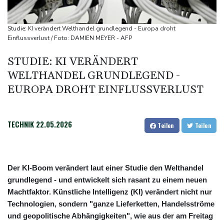
Commerzbank meldet Rekordergebnis - Gespräche mit Unicredit
stehen an
Studie: KI verändert Welthandel grundlegend - Europa droht
Coup für Köln: Hendrich kehrt in die Bundesliga zurück
Einflussverlust / Foto: DAMIEN MEYER - AFP
Kokain in Lutschern: 68-Jähriger bei Schmuggelversuch in
STUDIE: KI VERÄNDERT
Düsseldorf ertappt
WELTHANDEL GRUNDLEGEND -
"Infanti-No Go": Pressestimmen zum Verbleib des FIFA-Chefs
EUROPA DROHT EINFLUSSVERLUST
TECHNIK
22.05.2026
Teilen
Teilen
Der KI-Boom verändert laut einer Studie den Welthandel
grundlegend - und entwickelt sich rasant zu einem neuen
Machtfaktor. Künstliche Intelligenz (KI) verändert nicht nur
Technologien, sondern "ganze Lieferketten, Handelsströme
und geopolitische Abhängigkeiten", wie aus der am Freitag