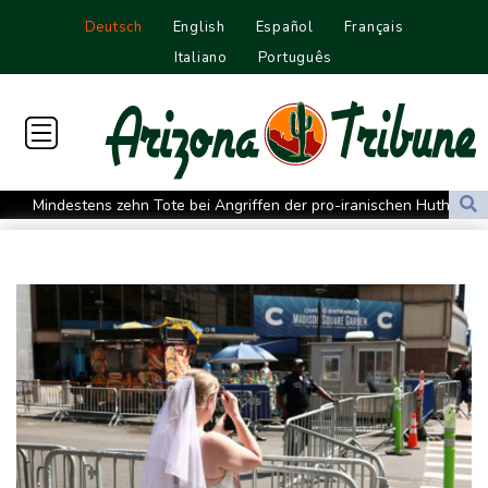
Deutsch
English
Español
Français
Italiano
Português
Mindestens zehn Tote bei Angriffen der pro-iranischen Huthis im
Jemen
US-Senat stimmt für verschärfte Sanktionen gegen Russland
US-Gericht setzt Bau von Trumps Ballsaal aus - Präsident
kündigt Berufung an
Direkt-ICE Berlin-Paris bleibt wegen Technikproblemen vorerst
unterbrochen
Selenskyj erstmals seit Beginn von Ukraine-Krieg nach Serbien
gereist
Russland weist Verantwortung für Drohnenvorfall an Leipziger