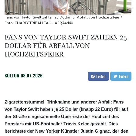
Flughafen zurück
US-Berufungsgericht bestätigt Aussetzung von Trumps
Fans von Taylor Swift zahlen 25 Dollar für Abfall von Hochzeitsfeier /
umstrittenen Ballsaal-Plänen
Foto: CHARLY TRIBALLEAU - AFP/Archiv
Nach Andrang auf Ceuta: Spanien und Italien streiten über
FANS VON TAYLOR SWIFT ZAHLEN 25
Grenzkontrollen
DOLLAR FÜR ABFALL VON
Niewiadoma fährt am Mont Ventoux ins Gelbe Trikot
HOCHZEITSFEIER
Trumps umstrittener Justizminister Blanche kurz vor der
Bestätigung im Senat
KULTUR
08.07.2026
Teilen
Teilen
Zigarettenstummel, Trinkhalme und anderer Abfall: Fans
von Taylor Swift haben je 25 Dollar (knapp 22 Euro) für auf
der Straße eingesammelte Überreste der Hochzeit des
Popstars mit US-Footballer Travis Kelce gezahlt. Dies
berichtete der New Yorker Künstler Justin Gignac, der den