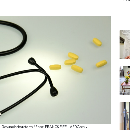
kündigt Vergeltung an
Mindestens zwei Tote bei Bombenexplo
TecD
MDA
Gold
SDA
ei Gesundheitsreform / Foto: FRANCK FIFE - AFP/Archiv