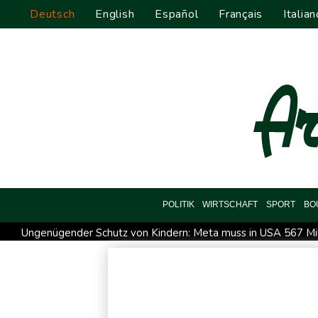
Deutsch
English
Español
Français
Italian
POLITIK
WIRTSCHAFT
SPORT
BO
Ungenügender Schutz von Kindern: Meta muss in USA 567 Mil
USA wollen bei Visa-Anträgen offenbar Online-Aktivitäten no
Trump unternimmt neuen Vorstoß im Streit um US-Staatsbürg
58 Soldaten im Jemen bei Huthi-Angriffen getötet - Regieru