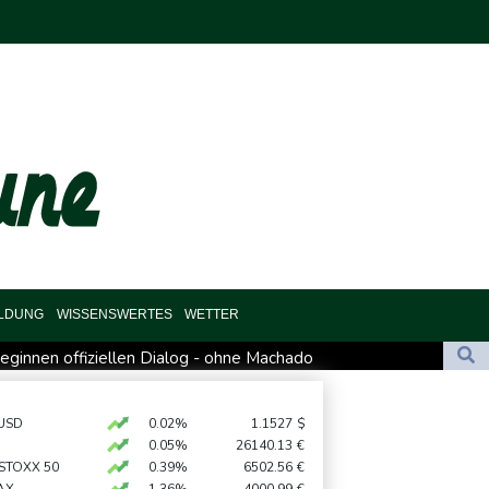
ILDUNG
WISSENSWERTES
WETTER
eginnen offiziellen Dialog - ohne Machado
al für Drohnenabwehr zuständig sein
di-Arabien
USD
0.02%
1.1527
$
0.05%
26140.13
€
 hält zu Infantino
 STOXX 50
0.39%
6502.56
€