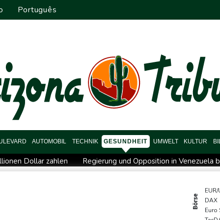
o
Português
ULEVARD
AUTOMOBIL
TECHNIK
GESUNDHEIT
UMWELT
KULTUR
B
lionen Dollar zahlen
Regierung und Opposition in Venezuela b
ch stärker überprüfen
Röwekamp: Innenministerium muss zentr
erschaft
Erdogan reist zu Dreier-Gipfel mit Pakistan nach Sau
EUR/
Börse
DAX
ng kündigt Vergeltung an
UEFA hält an FIFA-Boykott fest - CAF
Euro