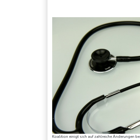
Jemen: 38 Soldaten bei Huthi-Angriffen getötet - Regierung 
Koalition einigt sich auf zahlreiche Änderungen b