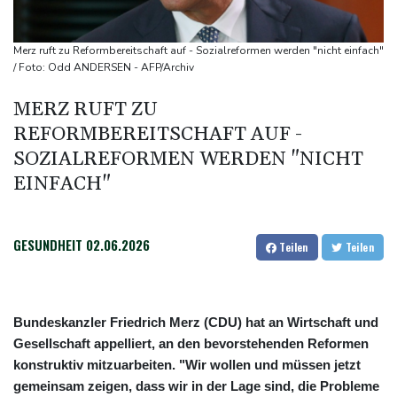
Kircher: VAR nicht "zu kleinteilig" einsetzen
Kreise: Türkei will mit Pakistan und Saudi-Arabien
Merz ruft zu Reformbereitschaft auf - Sozialreformen werden "nicht einfach"
Verteidigungspakt schließen
/ Foto: Odd ANDERSEN - AFP/Archiv
Sprengstoff-Drohne am Leipziger Flughafen:
MERZ RUFT ZU
Bundesanwaltschaft übernimmt Ermittlungen
REFORMBEREITSCHAFT AUF -
SOZIALREFORMEN WERDEN "NICHT
EINFACH"
GESUNDHEIT
02.06.2026
Teilen
Teilen
Bundeskanzler Friedrich Merz (CDU) hat an Wirtschaft und
Gesellschaft appelliert, an den bevorstehenden Reformen
konstruktiv mitzuarbeiten. "Wir wollen und müssen jetzt
gemeinsam zeigen, dass wir in der Lage sind, die Probleme