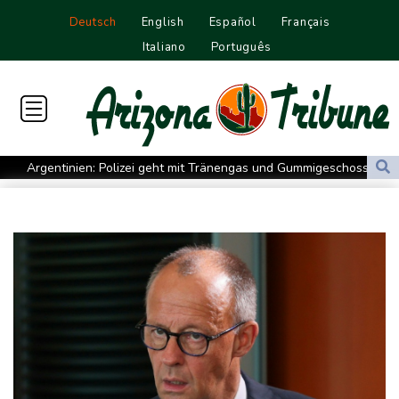
Deutsch
English
Español
Français
Italiano
Português
Argentinien: Polizei geht mit Tränengas und Gummigeschossen
gegen Proteste vor
WNBA: Toronto bleibt trotz starker Sabally in der Krise
Grindel erwartet nahendes Ende der Ära Infantino
Regierung will bei Klimaschutz vorerst nicht nachsteuern - Kritik
der Grünen
Hitze und Niedrigwasser: Städte- und Gemeindebund fordert
"nationalen Kraftakt"
Infantinos Investorenplan: FIFA-Experte fordert Aufarbeitung
Biathlon-Olympiasieger Jacquelin wird Teilzeit-Radprofi