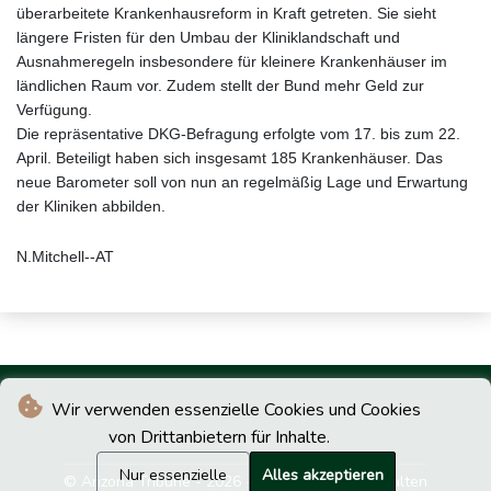
überarbeitete Krankenhausreform in Kraft getreten. Sie sieht
längere Fristen für den Umbau der Kliniklandschaft und
Ausnahmeregeln insbesondere für kleinere Krankenhäuser im
ländlichen Raum vor. Zudem stellt der Bund mehr Geld zur
Verfügung.
Die repräsentative DKG-Befragung erfolgte vom 17. bis zum 22.
April. Beteiligt haben sich insgesamt 185 Krankenhäuser. Das
neue Barometer soll von nun an regelmäßig Lage und Erwartung
der Kliniken abbilden.
N.Mitchell--AT
Wir verwenden essenzielle Cookies und Cookies
von Drittanbietern für Inhalte.
Nur essenzielle
Alles akzeptieren
© Arizona Tribune - 2026 - Alle Rechte vorbehalten