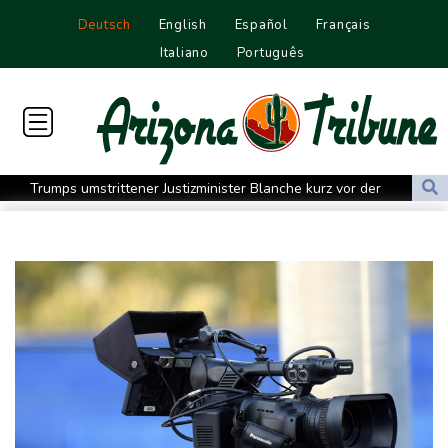
Deutsch
English
Español
Français
Italiano
Português
Trumps umstrittener Justizminister Blanche kurz vor der
Bestätigung im Senat
Peru und Mexiko nehmen diplomatische Beziehungen wieder auf
"Steile Lernkurve": Kretschmann lobt Amtsführung von Merz
US-Unternehmen bauen im Juli Arbeitsplätze ab
Saudi-Arabien, Türkei und Pakistan schließen inmitten von Iran-
Krieg Verteidigungsabkommen
Polizei entdeckt Cannabisplantage mit mehr als 900 Pflanzen in
Kerpen - Festnahme
Xiaomi Skynomad: N70 und N90 erhöhen den Druck auf Europas