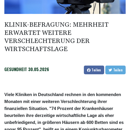
SUV-Markt
Sicherheitskreise vermuten russische Kampagne hinter
Falschvideo zu Merz-Rücktritt
KLINIK-BEFRAGUNG: MEHRHEIT
Papst Leo XIV. will bei Frankreich-Besuch Missbrauchsopfer
ERWARTET WEITERE
treffen
VERSCHLECHTERUNG DER
Nationaler Sicherheitsrat mit Merz tagt zu Drohnenvorfall in
WIRTSCHAFTSLAGE
Leipzig
GESUNDHEIT
30.05.2026
Teilen
Teilen
Viele Kliniken in Deutschland rechnen in den kommenden
Monaten mit einer weiteren Verschlechterung ihrer
finanziellen Situation. "74 Prozent der Krankenhäuser
beurteilen ihre derzeitige wirtschaftliche Lage als eher
unbefriedigend, in größeren Häusern ab 600 Betten sind es
sogar 95 Prozent", heißt es in einem Konjunkturbarometer