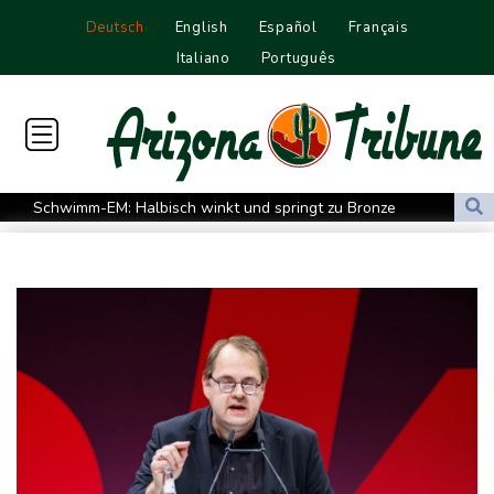
Deutsch
English
Español
Français
Italiano
Português
Schwimm-EM: Halbisch winkt und springt zu Bronze
Selenskyj: Ukraine hat praktisch keine intakten
Wärmekraftwerke mehr
Braunschweig nach Kantersieg in Magdeburg an der Spitze
Absteiger schlägt Aufsteiger: Heidenheim siegt turbulent
Aussetzung von Lkw-Fahrverbot: BUND kritisiert Maßnahme -
Industrie begrüßt sie
US-Senat bestätigt mit knapper Mehrheit Trumps umstrittenen
Justizminister Blanche
Schwimm-EM: Schmidbauer verliert Titel, Halbisch gewinnt