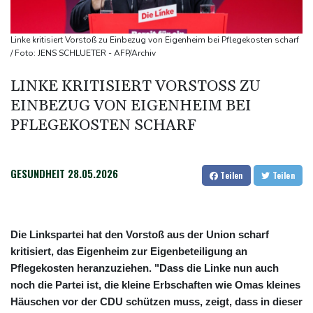
Bronze
Frankreich: Crémant-Lese in Burgund beginnt wegen Hitzewellen
Linke kritisiert Vorstoß zu Einbezug von Eigenheim bei Pflegekosten scharf
so früh wie nie
/ Foto: JENS SCHLUETER - AFP/Archiv
Europas Automarkt wächst, doch der E-Auto-Boom verschärft
LINKE KRITISIERT VORSTOSS ZU E
den Druck
INBEZUG VON EIGENHEIM BEI P
Klinsmann über Horror-Verletzung: "Ich hatte Glück"
FLEGEKOSTEN SCHARF
GESUNDHEIT
28.05.2026
Teilen
Teilen
Die Linkspartei hat den Vorstoß aus der Union scharf
kritisiert, das Eigenheim zur Eigenbeteiligung an
Pflegekosten heranzuziehen. "Dass die Linke nun auch
noch die Partei ist, die kleine Erbschaften wie Omas kleines
Häuschen vor der CDU schützen muss, zeigt, dass in dieser